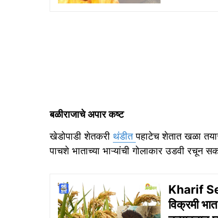
बळीराजाचे अपार कष्ट
खेडोपाडी शेतकरी
थंडीत
पहाटेच शेतात खळा तया
पाचशे भाताच्या भाऱ्यांची गोलाकार उडवी रचून सक
Kharif S
विक्रमी भात