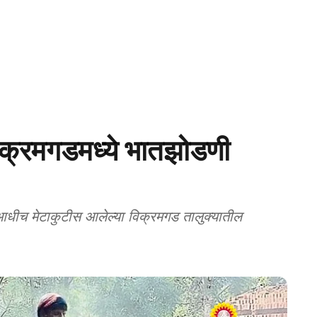
्रमगडमध्ये भातझोडणी
धीच मेटाकुटीस आलेल्या विक्रमगड तालुक्यातील