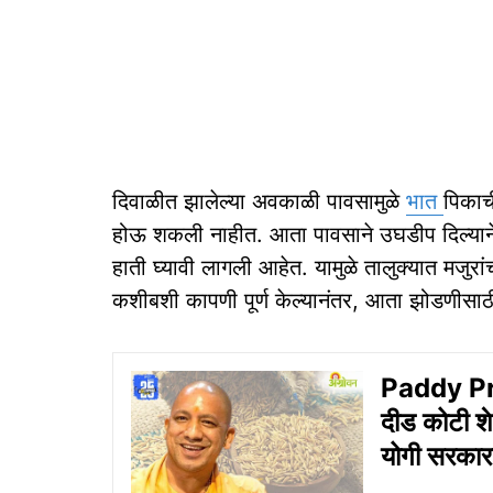
दिवाळीत झालेल्या अवकाळी पावसामुळे
भात
पिकाच
होऊ शकली नाहीत. आता पावसाने उघडीप दिल्याने
हाती घ्यावी लागली आहेत. यामुळे तालुक्यात मज
कशीबशी कापणी पूर्ण केल्यानंतर, आता झोडणीसा
Paddy Proc
दीड कोटी शे
योगी सरकारच