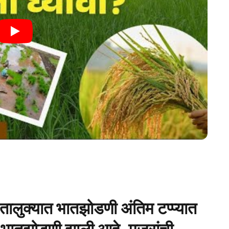
तालुक्यात भातझोडणी अंतिम टप्प्यात