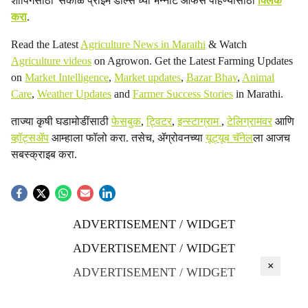
शॉपिंगसाठी 'सकाळ प्राईम डील्स'च्या भन्नाट ऑफर्स पाहण्यासाठी
क्लिक
करा
.
Read the Latest
Agriculture News in Marathi
& Watch
Agriculture videos
on Agrowon. Get the Latest Farming Updates
on
Market Intelligence
,
Market updates
,
Bazar Bhav
,
Animal
Care
,
Weather Updates
and
Farmer Success Stories
in Marathi.
ताज्या कृषी घडामोडींसाठी
फेसबुक
,
ट्विटर
,
इन्स्टाग्राम
,
टेलिग्रामवर
आणि
व्हॉट्सॲप
आम्हाला फॉलो करा. तसेच, ॲग्रोवनच्या
यूट्यूब चॅनेल
ला आजच
सबस्क्राइब करा.
ADVERTISEMENT / WIDGET
ADVERTISEMENT / WIDGET
×
ADVERTISEMENT / WIDGET