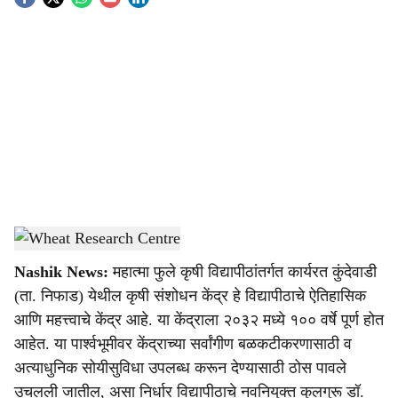
S
o
c
i
a
l
s
Wheat Research Centre
-
Agrowon
h
Nashik News:
महात्मा फुले कृषी विद्यापीठांतर्गत कार्यरत कुंदेवाडी
a
(ता. निफाड) येथील कृषी संशोधन केंद्र हे विद्यापीठाचे ऐतिहासिक
r
आणि महत्त्वाचे केंद्र आहे. या केंद्राला २०३२ मध्ये १०० वर्षे पूर्ण होत
आहेत. या पार्श्‍वभूमीवर केंद्राच्या सर्वांगीण बळकटीकरणासाठी व
e
अत्याधुनिक सोयीसुविधा उपलब्ध करून देण्यासाठी ठोस पावले
उचलली जातील, असा निर्धार विद्यापीठाचे नवनियुक्त कुलगुरू डॉ.