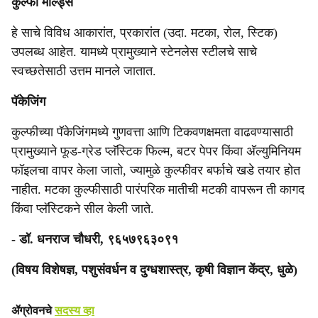
कुल्फी मोल्ड्स
हे साचे विविध आकारांत, प्रकारांत (उदा. मटका, रोल, स्टिक)
उपलब्ध आहेत. यामध्ये प्रामुख्याने स्टेनलेस स्टीलचे साचे
स्वच्छतेसाठी उत्तम मानले जातात.
पॅकेजिंग
कुल्फीच्या पॅकेजिंगमध्ये गुणवत्ता आणि टिकवणक्षमता वाढवण्यासाठी
प्रामुख्याने फूड-ग्रेड प्लॅस्टिक फिल्म, बटर पेपर किंवा अ‍ॅल्युमिनियम
फॉइलचा वापर केला जातो, ज्यामुळे कुल्फीवर बर्फाचे खडे तयार होत
नाहीत. मटका कुल्फीसाठी पारंपरिक मातीची मटकी वापरून ती कागद
किंवा प्लॅस्टिकने सील केली जाते.
- डॉ. धनराज चौधरी, ९६५७९६३०९१
(विषय विशेषज्ञ, पशुसंवर्धन व दुग्धशास्त्र, कृषी विज्ञान केंद्र, धुळे)
ॲग्रोवनचे
सदस्य व्हा