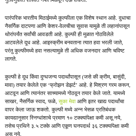
गुंतवणुकीत शाश्वत नफा मिळवून देऊ शकतो.
पारंपरिक भारतीय मिठाईमध्ये कुल्फीला एक विशेष स्थान आहे. दुधाचा
नैसर्गिक दाटपणा आणि केशर-वेलचीचा सुवास यामुळे ती लहानांपासून
थोरांपर्यंत सर्वांची आवडती आहे. कुल्फी ही मुळात गोठविलेले
आटवलेले दूध आहे. आइस्क्रीम बनवताना त्यात हवा भरली जाते,
परंतु कुल्फीमध्ये हवा नसल्यामुळे ती अधिक वजनदार आणि चविष्ट
लागते.
कुल्फी हे दूध किंवा दुग्धजन्य पदार्थांपासून (जसे की क्रीम, बासुंदी,
मावा) तयार केलेले एक ‘फ्रोझन डेझर्ट’ आहे. हे मिश्रण गरम करून,
आटवून आणि त्यानंतर साच्यामध्ये गोठवून तयार केले जाते. यामध्ये
साखर, नैसर्गिक स्वाद, फळे,
सुका मेवा
आणि इतर खाद्य पदार्थांचा
वापर केला जाऊ शकतो. कुल्फी मध्ये अन्न भेसळ प्रतिबंधक
कायद्यानुसार स्निग्धांशाचे प्रमाण १० टक्क्यांपेक्षा कमी असू नये,
तसेच प्रथिने ३.५ टक्के आणि एकूण घनपदार्थ ३६ टक्क्यांपेक्षा कमी
असू नये.