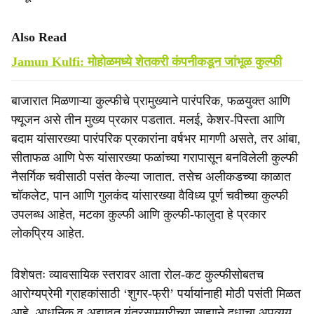
Also Read
Jamun Kulfi: मोहोळमध्ये शेतकरी कंपनीकडून जांभूळ कुल्फी
बाजारात मिळणाऱ्या कुल्फीचे प्रामुख्याने पारंपरिक, फळयुक्त आणि
फ्यूजन असे तीन मुख्य प्रकार पडतात. मलई, केशर-पिस्ता आणि
बदाम यांसारख्या पारंपरिक प्रकारांना वर्षभर मागणी असते, तर आंबा,
सीताफळ आणि पेरू यांसारख्या फळांच्या गरापासून बनविलेली कुल्फी
नैसर्गिक चवीसाठी पसंत केल्या जातात. तसेच अलीकडच्या काळात
चॉकलेट, पान आणि गुलकंद यांसारख्या वैविध्य पूर्ण चवीच्या कुल्फी
उपलब्ध आहेत, मटका कुल्फी आणि कुल्फी-फालुदा हे प्रकार
लोकप्रिय आहेत.
विशेषतः व्यावसायिक स्तरावर आता रोल-कट कुल्फीसोबतच
आरोग्यप्रेमी ग्राहकांसाठी ‘शुगर-फ्री’ पर्यायांनाही मोठी पसंती मिळत
आहे. आधुनिक व अद्यावत यंत्रसामग्रीच्या साह्याने दुधाचा अपव्यय