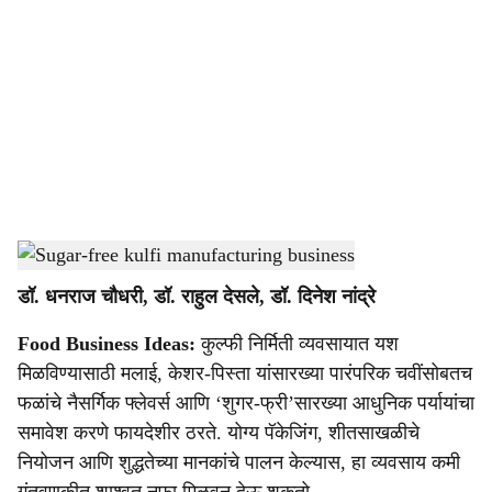
o
c
i
a
l
s
Sugar-free kulfi manufacturing business
-
Agrowon
h
डॉ. धनराज चौधरी, डॉ. राहुल देसले, डॉ. दिनेश नांद्रे
a
Food Business Ideas:
कुल्फी निर्मिती व्यवसायात यश
r
मिळविण्यासाठी मलाई, केशर-पिस्ता यांसारख्या पारंपरिक चवींसोबतच
e
फळांचे नैसर्गिक फ्लेवर्स आणि ‘शुगर-फ्री’सारख्या आधुनिक पर्यायांचा
समावेश करणे फायदेशीर ठरते. योग्य पॅकेजिंग, शीतसाखळीचे
नियोजन आणि शुद्धतेच्या मानकांचे पालन केल्यास, हा व्यवसाय कमी