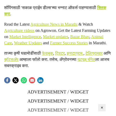
शॉपिंगसाठी 'सकाळ प्राईम डील्स'च्या भन्नाट ऑफर्स पाहण्यासाठी
क्लिक
करा
.
Read the Latest
Agriculture News in Marathi
& Watch
Agriculture videos
on Agrowon. Get the Latest Farming Updates
on
Market Intelligence
,
Market updates
,
Bazar Bhav
,
Animal
Care
,
Weather Updates
and
Farmer Success Stories
in Marathi.
ताज्या कृषी घडामोडींसाठी
फेसबुक
,
ट्विटर
,
इन्स्टाग्राम
,
टेलिग्रामवर
आणि
व्हॉट्सॲप
आम्हाला फॉलो करा. तसेच, ॲग्रोवनच्या
यूट्यूब चॅनेल
ला आजच
सबस्क्राइब करा.
ADVERTISEMENT / WIDGET
ADVERTISEMENT / WIDGET
×
ADVERTISEMENT / WIDGET