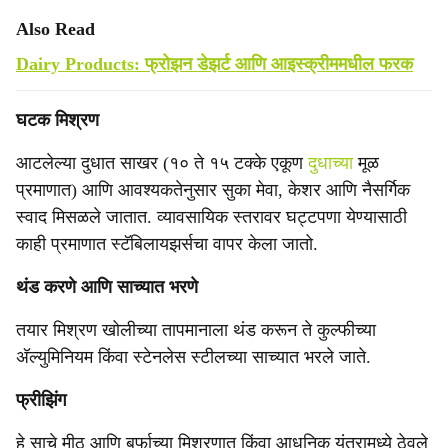
Also Read
Dairy Products: फ्रोझन डेझर्ट आणि आइस्क्रीममधील फरक
घटक मिश्रण
आटलेल्या दुधात साखर (१० ते १५ टक्के एकूण
दुधाच्या
मूळ
प्रमाणात) आणि आवश्यकतेनुसार सुका मेवा, केशर आणि नैसर्गिक
स्वाद मिसळले जातात. व्यावसायिक स्तरावर घट्टपणा येण्यासाठी
काही प्रमाणात स्टॅबिलायझर्सचा वापर केला जातो.
थंड करणे आणि साच्यात भरणे
तयार मिश्रण खोलीच्या तापमानाला थंड करून ते कुल्फीच्या
अ‍ॅल्युमिनियम किंवा स्टेनलेस स्टीलच्या साच्यात भरले जाते.
फ्रीझिंग
हे साचे मीठ आणि बर्फाच्या मिश्रणात किंवा आधुनिक यंत्रामध्ये ठेवले