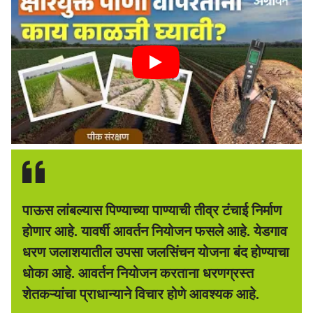
पाऊस लांबल्यास पिण्याच्या पाण्याची तीव्र टंचाई निर्माण
होणार आहे. यावर्षी आवर्तन नियोजन फसले आहे. येडगाव
धरण जलाशयातील उपसा जलसिंचन योजना बंद होण्याचा
धोका आहे. आवर्तन नियोजन करताना धरणग्रस्त
शेतकऱ्यांचा प्राधान्याने विचार होणे आवश्यक आहे.