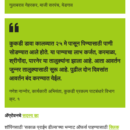
गुलाबराव नेहरकर, माजी सरपंच, येडगाव
कुकडी डावा कालव्यात २५ मे पासून पिण्यासाठी पाणी
सोडण्यात आले होते. या पाण्याचा लाभ कर्जत, करमाळा,
श्रीगोंदा, पारनेर या तालुक्यांना झाला आहे. आता आवर्तन
जुन्नर तालुक्यासाठी सुरू आहे. पुढील दोन दिवसांत
आवर्तन बंद करण्यात येईल.
गणेश नान्नोर, कार्यकारी अभियंता, कुकडी प्रकल्प पाटबंधारे विभाग
क्र. १
ॲग्रोवनचे
सदस्य व्हा
शॉपिंगसाठी 'सकाळ प्राईम डील्स'च्या भन्नाट ऑफर्स पाहण्यासाठी
क्लिक