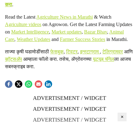
करा
.
Read the Latest
Agriculture News in Marathi
& Watch
Agriculture videos
on Agrowon. Get the Latest Farming Updates
on
Market Intelligence
,
Market updates
,
Bazar Bhav
,
Animal
Care
,
Weather Updates
and
Farmer Success Stories
in Marathi.
ताज्या कृषी घडामोडींसाठी
फेसबुक
,
ट्विटर
,
इन्स्टाग्राम
,
टेलिग्रामवर
आणि
व्हॉट्सॲप
आम्हाला फॉलो करा. तसेच, ॲग्रोवनच्या
यूट्यूब चॅनेल
ला आजच
सबस्क्राइब करा.
ADVERTISEMENT / WIDGET
ADVERTISEMENT / WIDGET
×
ADVERTISEMENT / WIDGET