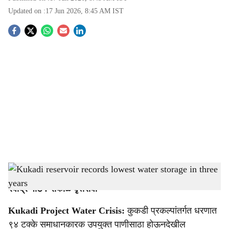
Updated on :
17 Jun 2026, 8:45 AM
IST
S
o
c
i
a
l
s
Kukadi irrigation project facing water shortage
-
Agrowon
h
रवींद्र पाटे : सकाळ वृत्तसेवा
a
Kukadi Project Water Crisis:
कुकडी प्रकल्पांतर्गत धरणात
r
९४ टक्के समाधानकारक उपयुक्त पाणीसाठा होऊनदेखील