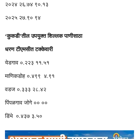
२०२४ २६.७४ ९०.१३
२०२५ २७.९० ९४
‘कुकडी’तील उपयुक्त शिल्लक पाणीसाठा
धरण टीएमसीत टक्केवारी
येडगाव ०.२२३ ११.५१
माणिकडोह ०.४९९ ४.९१
वडज ०.३३३ २८.४२
पिंपळगाव जोगे ०० ००
डिंभे ०.४३७ ३.५०