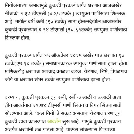
e
नियोजनाच्या अभावामुळे कुकडी प्रकल्पांतर्गत धरणात आजअखेर
नीचांकी १.३७ टीएमसी (४.६५ टक्के ) उपयुक्त पाणीसाठा शिल्लक
आहे. मागील वर्षी कमी (९० टक्के) साठा होऊनदेखील आजअखेर
कुकडी प्रकल्पात ३.१४ टीएमसी (१०.६१टक्के) उपयुक्त पाणीसाठा
शिल्लक होता.
कुकडी प्रकल्पांतर्गत १५ ऑक्टोबर २०२५ अखेर पाच धरणांत ९४
टक्के(२७.९० टक्के ) समाधानकारक उपयुक्त पाणीसाठा झाला होता.
माणिकडोह धरणाचा अपवाद वगळता वडज, येडगाव, डिंभे, पिंपळगाव
जोगे या धरणात शंभर टक्के उपयुक्त पाणीसाठा झाला होता.
दरम्यान, कुकडी प्रकल्पातून रब्बी, रब्बी-उन्हाळी व उन्हाळी अशा
तीन आवर्तनात २१.७४ टीएमसी पाणी सिंचन व बिगर सिंचनासाठी
सोडण्यात आले. ‘अल निनो’चे संकट असताना येडगाव धरणातून
कुकडी डावा कालव्यात
आवर्तन
सुरू आहे. यामुळे कुकडी प्रकल्प
अंतर्गत धरणांनी तळ गाठला आहे. पाऊस लांबल्यास पिण्याच्या