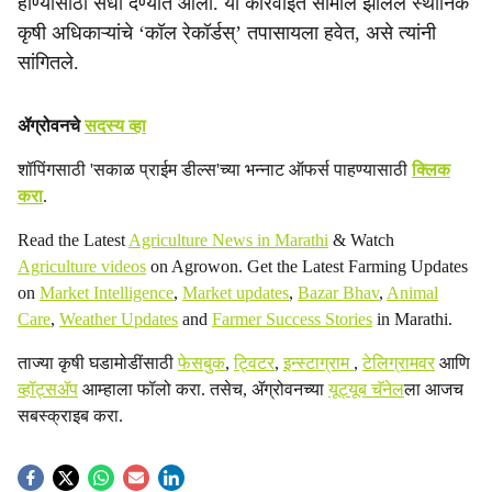
होण्यासाठी संधी देण्यात आली. या कारवाईत सामील झालेले स्थानिक
कृषी अधिकाऱ्यांचे ‘कॉल रेकॉर्डस्’ तपासायला हवेत, असे त्यांनी
सांगितले.
ॲग्रोवनचे
सदस्य व्हा
शॉपिंगसाठी 'सकाळ प्राईम डील्स'च्या भन्नाट ऑफर्स पाहण्यासाठी
क्लिक
करा
.
Read the Latest
Agriculture News in Marathi
& Watch
Agriculture videos
on Agrowon. Get the Latest Farming Updates
on
Market Intelligence
,
Market updates
,
Bazar Bhav
,
Animal
Care
,
Weather Updates
and
Farmer Success Stories
in Marathi.
ताज्या कृषी घडामोडींसाठी
फेसबुक
,
ट्विटर
,
इन्स्टाग्राम
,
टेलिग्रामवर
आणि
व्हॉट्सॲप
आम्हाला फॉलो करा. तसेच, ॲग्रोवनच्या
यूट्यूब चॅनेल
ला आजच
सबस्क्राइब करा.