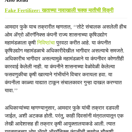
Also Read
Fake Fertilizer: खताच्या नावाखाली चक्क मातीची विक्री
आमदार फुके याच तक्रारीत म्हणतात, ‘‘तोटे संचालक असलेली हीच
ओम ॲग्रो ऑरगॅनिक्स कंपनी राज्य शासनाच्या कृषिउद्योग
महामंडळाला कृषी
निविष्ठांचा
पुरवठा करीत आहे. या कंपनीत
कृषिउद्योग महामंडळाचे अधिकारीदेखील भागीदार असल्याचे समजते.
अधिकारीच भागीदार असल्यामुळे महामंडळाने या कंपनीवर कोणतीही
कारवाई केलेली नाही. या कंपनीने शासनाच्या वेळोवेळी केलेल्या
फसवणुकीचा कृषी खात्याने गांभीर्याने विचार करायला हवा. या
कंपनीला काळ्या याद्यात टाकून संचालकावर गुन्हा दाखल करण्यात
यावा.’’
अधिकाऱ्यांच्या म्हणण्यानुसार, आमदार फुके यांची तक्रार दडपली
जाईल, अशी अटकळ होती. परंतु, काही दिवसांनी मंत्रालयातून एक
लेखी आदेशासह ही तक्रार कृषी आयुक्तालयाकडे आली. त्यात
यवतमाळच्या ओम ॲग्रो ऑरगॅनिक्स कंपनीची सखोल चौकशी