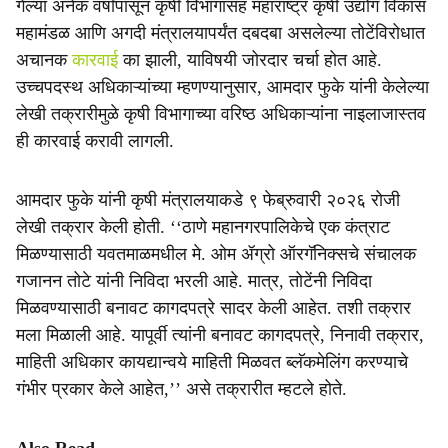
गेल्या अनेक वर्षांपासून कृषी विभागासह महाराष्ट्र कृषी उद्योग विकास
महामंडळ आणि अगदी मंत्रालयापर्यंत दबदबा असलेल्या तोटेंविरोधात
अचानक
कारवाई
का झाली, याविषयी जोरदार चर्चा होत आहे.
उच्चपदस्थ अधिकाऱ्यांच्या म्हणण्यानुसार, आमदार फुके यांनी केलेल्या
लेखी तक्रारीमुळे कृषी विभागाच्या वरिष्ठ अधिकाऱ्यांना नाइलाजास्तव
ही कारवाई करावी लागली.
आमदार फुके यांनी कृषी मंत्रालयाकडे ९ फेब्रुवारी २०२६ रोजी
लेखी तक्रार केली होती. ‘‘ठाणे महानगरपालिकेचे एक कंत्राट
मिळण्यासाठी यवतमाळमधील मे. ओम ॲग्रो ऑरगॅनिक्सचे संचालक
गजानन तोटे यांनी निविदा भरली आहे. मात्र, तोटेंनी निविदा
मिळवण्यासाठी बनावट कागदपत्रे सादर केली आहेत. तशी तक्रार
मला मिळाली आहे. यापूर्वी त्यांनी बनावट कागदपत्रे, निनावी तक्रार,
माहिती अधिकार कायद्यान्वये माहिती मिळवत ब्लॅकमेलिंग करण्याचे
गंभीर प्रकार केले आहेत,’’ असे तक्रारीत म्हटले होते.