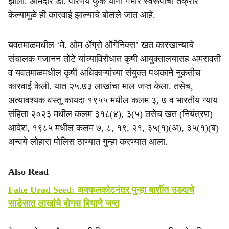
झाली. आमदार डॉ. परिणय फुके यांनी गंभीर स्वरूपाची तक्रार
e
केल्यामुळे ही कारवाई झाल्याचे बोलले जात आहे.
यवतमाळमधील ‘मे. ओम ॲग्रो ऑर्गेनिक्स’ खत कारखान्याचे
संचालक गजानन तोटे यांच्याविरोधात कृषी आयुक्तालयासह अमरावती
व यवतमाळमधील कृषी अधिकाऱ्यांच्या संयुक्त पथकाने नुकतीच
कारवाई केली. यात २५.७३ लाखांचा माल जप्त केला. तसेच,
अत्यावश्यक वस्तू कायदा १९५५ मधील कलम ३, ७ व भारतीय न्याय
संहिता २०२३ मधील कलम ३१८(४), ३(५) तसेच खत (नियंत्रण)
आदेश, १९८५ मधील कलम ७, ८, १९, २१, ३५(१)(अ), ३५(१)(ब)
अन्वये लोहारा पोलिस ठाण्यात गुन्हा करण्यात आला.
Also Read
Fake Urad Seed: अक्कलकोटनंतर पुन्हा बार्शीत उडदाचे
साडेसात लाखांचे बोगस बियाणे जप्त