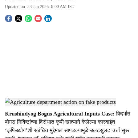
Updated on :
23 Jun 2026, 8:00 AM
IST
S
o
c
i
a
l
s
Bogus seed and fertilizer case
-
Agrowon
h
Krushiudyog Bogus Agricultural Inputs Case:
विदर्भात
a
बोगस निविष्ठांच्या विरोधात कृषी खात्याने केलेल्या कारवाईत
r
‘कृषिउद्योग’शी संबंधित मुद्देमाल सापडल्यामुळे उलटसुलट चर्चा सुरू