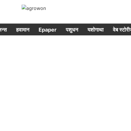
िजन्स
हवामान
Epaper
पशुधन
यशोगाथा
वेब स्टोर