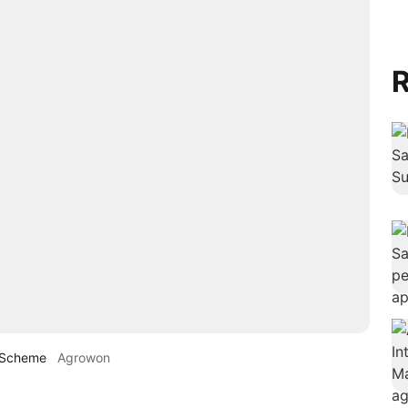
R
i Scheme
Agrowon