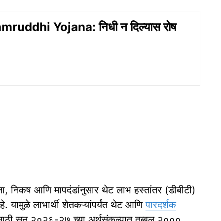
mruddhi Yojana: निधी न दिल्यास रोष
ूचना, निकष आणि मापदंडांनुसार थेट लाभ हस्तांतर (डीबीटी)
यामुळे लाभार्थी शेतकऱ्यांपर्यंत थेट आणि
पारदर्शक
जनेसाठी सन २०२६-२७ च्या अर्थसंकल्पात तब्बल २०००