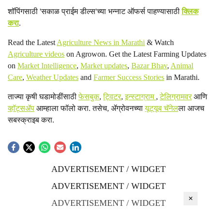
शॉपिंगसाठी 'सकाळ प्राईम डील्स'च्या भन्नाट ऑफर्स पाहण्यासाठी
क्लिक
करा
.
Read the Latest
Agriculture News in Marathi
& Watch
Agriculture videos
on Agrowon. Get the Latest Farming Updates
on
Market Intelligence
,
Market updates
,
Bazar Bhav
,
Animal
Care
,
Weather Updates
and
Farmer Success Stories
in Marathi.
ताज्या कृषी घडामोडींसाठी
फेसबुक
,
ट्विटर
,
इन्स्टाग्राम
,
टेलिग्रामवर
आणि
व्हॉट्सॲप
आम्हाला फॉलो करा. तसेच, ॲग्रोवनच्या
यूट्यूब चॅनेल
ला आजच
सबस्क्राइब करा.
ADVERTISEMENT / WIDGET
ADVERTISEMENT / WIDGET
×
ADVERTISEMENT / WIDGET