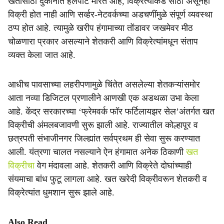
खतासाठी दुकानात हेलपाटे मारत आहे, विक्रेत्यांकडे साठा असूनही
विक्री होत नाही आणि सर्व्हर-नेटवर्कच्या अडचणींमुळे संपूर्ण व्यवस्था
ठप्प होत आहे. त्यामुळे खरीप हंगामाच्या तोंडावर जखमेवर मीठ
चोळणारा प्रकार असल्याने शेतकरी आणि विक्रेत्यांमधून संताप
व्यक्त केला जात आहे.
आधीच पावसाच्या लहरीपणामुळे चिंतेत असलेल्या शेतकऱ्यांसमोर
आता नव्या डिजिटल प्रणालीने आणखी एक अडथळा उभा केला
आहे. केंद्र सरकारच्या ‘फ्रेमवर्क फॉर फर्टिलायझर सेल’अंतर्गत खत
विक्रीची अंमलबजावणी सुरू झाली आहे. राज्यातील कोल्हापूर व
छत्रपती संभाजीनगर जिल्ह्यांत सर्वप्रथम ही सेवा सुरू करण्यात
आली. यंत्रणा चालत नसल्याने ऐन हंगामात अनेक ठिकाणी
खत
विक्रीचा
वेग मंदावला आहे. शेतकरी आणि विक्रेते दोघांच्याही
संयमाचा बांध फुटू लागला आहे. खत खरेदी विक्रीवरून शेतकरी व
विक्रेत्यांत धुमशान सुरू झाले आहे.
Also Read