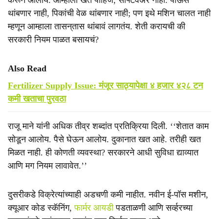
करून आलोय. आम्हाला खत पाहिजे, सॉफ्टवेअर नाही. पाऊस
थांबणार नाही, पिकांची वेळ थांबणार नाही; पण इथे मशिन चालत नाही
म्हणून आम्हाला तासन्‌तास थांबावं लागतंय. शेती करायची की
सरकारी नियम पाळत बसायचं?
Also Read
Fertilizer Supply Issue: मंजूर साठ्यापेक्षा ४ हजार ४२८ टन
कमी खताचा पुरवठा
राजू माने यांनी अधिक तीव्र शब्दांत प्रतिक्रिया दिली. ‘‘शेतात काम
सोडून आलोय. पैसे घेऊन आलोय. दुकानात खत आहे. तरीही खत
मिळत नाही. ही कोणती व्यवस्था? सरकारने आधी सुविधा द्याव्यात
आणि मग नियम लावावेत.’’
दुसरीकडे विक्रेत्यांच्याही अडचणी कमी नाहीत. नवीन ई-पॉस मशीन,
क्यूआर कोड स्कॅनिंग,
फार्मर आयडी
पडताळणी आणि सर्व्हरच्या