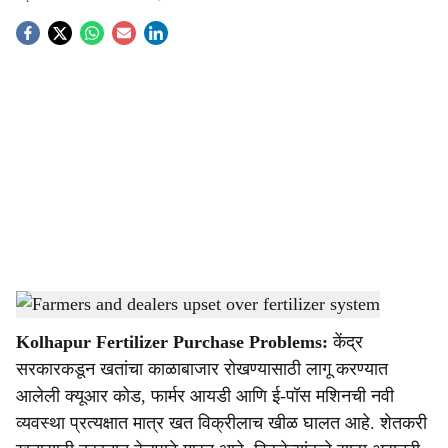
S
o
c
i
a
l
s
Fertilizer purchase disrupted in Kolhapur
-
Agrowon
h
Kolhapur Fertilizer Purchase Problems:
केंद्र
a
सरकारकडून खतांचा काळाबाजार रोखण्यासाठी लागू करण्यात
r
आलेली क्यूआर कोड, फार्मर आयडी आणि ई-पॉस मशिनची नवी
व्यवस्था प्रत्यक्षात मात्र खत विक्रीलाच खीळ घालत आहे. शेतकरी
e