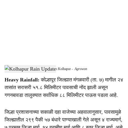
o
c
i
a
l
s
Heavy Rain Submerges 57 Barrages in Kolhapur
-
Agrowon
h
Heavy Rainfall:
कोल्हापूर जिल्ह्यात मंगळवारी (ता. ७) मागील २४
a
तासांत सरासरी ५१.८ मिलिमीटर पावसाची नोंद झाली असून
r
गगनबावडा तालुक्यात सर्वाधिक ८८ मिलिमीटर पाऊस पडला आहे.
e
जिल्हा प्रशासनाच्या सकाळी दहा वाजेच्या अहवालानुसार, पावसामुळे
जिल्ह्यातील २९९ पैकी ५७ बंधारे पाण्याखाली गेले असून ४ राज्यमार्ग,
७ प्रमुख जिल्हा मार्ग, १४ ग्रामीण मार्ग आणि ८ इतर जिल्हा मार्ग, असे