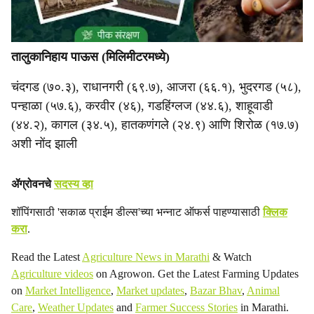
तालुकानिहाय पाऊस (मिलिमीटरमध्ये)
चंदगड (७०.३), राधानगरी (६९.७), आजरा (६६.१), भुदरगड (५८),
पन्हाळा (५७.६), करवीर (४६), गडहिंग्लज (४४.६), शाहूवाडी
(४४.२), कागल (३४.५), हातकणंगले (२४.९) आणि शिरोळ (१७.७)
अशी नोंद झाली
ॲग्रोवनचे
सदस्य व्हा
शॉपिंगसाठी 'सकाळ प्राईम डील्स'च्या भन्नाट ऑफर्स पाहण्यासाठी
क्लिक
करा
.
Read the Latest
Agriculture News in Marathi
& Watch
Agriculture videos
on Agrowon. Get the Latest Farming Updates
on
Market Intelligence
,
Market updates
,
Bazar Bhav
,
Animal
Care
,
Weather Updates
and
Farmer Success Stories
in Marathi.