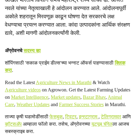
अखिल भारतीय किसान सभेचे महाराष्ट्र राज्य सचिव डॉ. अजित
नवले यांच्या नेतृत्वाखाली हे आंदोलन करण्यात आले. आंदोलनापूर्वी
अकोले शहरातून मिरवणूक काढून घोषणा देत सरकारचे लक्ष
वेधण्याचा प्रयत्न करण्यात आला. कांदा उत्पादकांना आर्थिक संरक्षण
द्यावे, अशी मागणी आंदोलनकर्त्यांनी केली.
ॲग्रोवनचे
सदस्य व्हा
शॉपिंगसाठी 'सकाळ प्राईम डील्स'च्या भन्नाट ऑफर्स पाहण्यासाठी
क्लिक
करा
.
Read the Latest
Agriculture News in Marathi
& Watch
Agriculture videos
on Agrowon. Get the Latest Farming Updates
on
Market Intelligence
,
Market updates
,
Bazar Bhav
,
Animal
Care
,
Weather Updates
and
Farmer Success Stories
in Marathi.
ताज्या कृषी घडामोडींसाठी
फेसबुक
,
ट्विटर
,
इन्स्टाग्राम
,
टेलिग्रामवर
आणि
व्हॉट्सॲप
आम्हाला फॉलो करा. तसेच, ॲग्रोवनच्या
यूट्यूब चॅनेल
ला आजच
सबस्क्राइब करा.