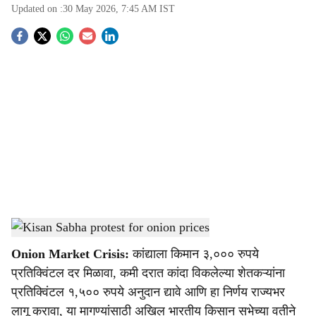
Updated on :
30 May 2026, 7:45 AM
IST
S
o
c
i
a
l
s
Kisan Sabha protest for onion prices
-
Agrowon
h
Onion Market Crisis:
कांद्याला किमान ३,००० रुपये
a
प्रतिक्विंटल दर मिळावा, कमी दरात कांदा विकलेल्या शेतकऱ्यांना
r
प्रतिक्विंटल १,५०० रुपये अनुदान द्यावे आणि हा निर्णय राज्यभर
लागू करावा, या मागण्यांसाठी अखिल भारतीय किसान सभेच्या वतीने