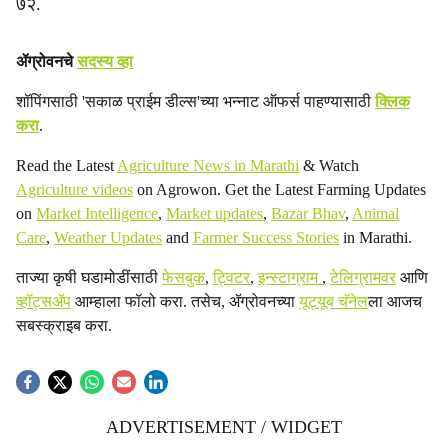
७२.
ॲग्रोवनचे
सदस्य व्हा
शॉपिंगसाठी 'सकाळ प्राईम डील्स'च्या भन्नाट ऑफर्स पाहण्यासाठी
क्लिक
करा
.
Read the Latest
Agriculture News in Marathi
& Watch
Agriculture videos
on Agrowon. Get the Latest Farming Updates
on
Market Intelligence
,
Market updates
,
Bazar Bhav
,
Animal
Care
,
Weather Updates
and
Farmer Success Stories
in Marathi.
ताज्या कृषी घडामोडींसाठी
फेसबुक
,
ट्विटर
,
इन्स्टाग्राम
,
टेलिग्रामवर
आणि
व्हॉट्सॲप
आम्हाला फॉलो करा. तसेच, ॲग्रोवनच्या
यूट्यूब चॅनेल
ला आजच
सबस्क्राइब करा.
ADVERTISEMENT / WIDGET