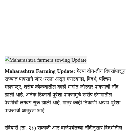
c
i
a
l
s
Kharif crop cultivation
-
Agrowon
h
Maharashtra Farming Update:
गेल्या दोन-तीन दिवसांपासून
a
राज्यात पावसाने जोर धरला असून मराठवाडा, विदर्भ, पश्चिम
r
महाराष्ट्र, तसेच कोकणातील काही भागांत जोरदार पावसाची नोंद
झाली आहे. अनेक ठिकाणी पुरेशा पावसामुळे खरीप हंगामातील
e
पेरणीची लगबग सुरू झाली आहे. मात्र काही ठिकाणी अद्याप पुरेशा
पावसाची आतुरता आहे.
रविवारी (ता. २८) सकाळी आठ वाजेपर्यंतच्या नोंदीनुसार विदर्भातील