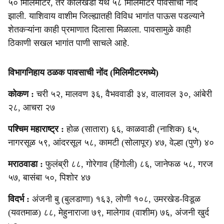
५० मिलिमीटर, तर कौलखेडा येथे ५८ मिलिमीटर पावसाची नोंद
झाली. याशिवाय वाशीम जिल्ह्यातही विविध भागांत पाऊस पडल्याने
शेतकऱ्यांना काही प्रमाणात दिलासा मिळाला. पावसामुळे काही
ठिकाणी सखल भागांत पाणी साचले आहे.
विभागनिहाय ठळक पावसाची नोंद (मिलिमीटरमध्ये)
कोकण :
चरी ५२, मालवण ३६, वैभववाडी ३४, वालावल ३०, आंबेरी
२८, आचरा २७
पश्चिम महाराष्ट्र :
होळ (सातारा) ६६, काळवाडी (नाशिक) ६५,
नागरसूळ ५९, आंदरसूल ५८, कामटी (सोलापूर) ४७, वेल्हा (पुणे) ४०
मराठवाडा :
फुलंब्री ८८, गोरेगाव (हिंगोली) ८६, जानेफळ ५८, गरज
५७, बासंबा ५०, पिशोर ४७
विदर्भ :
अंजनी बु (बुलडाणा) १६३, लोणी १०८, उमरखेड-विडूळ
(यवतमाळ) ८८, मेहुनाराजा ७९, मालेगाव (वाशीम) ७६, अंजनी खुर्द