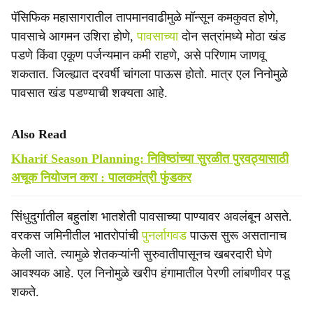
पॅसिफिक महासागरातील तापमानवाढीमुळे मॉन्सून कमकुवत होणे,
पावसाचे आगमन उशिरा होणे,
पावसाच्या
दोन सत्रांमध्ये मोठा खंड
पडणे किंवा एकूण पर्जन्यमान कमी राहणे, असे परिणाम जाणवू
शकतात. जिल्ह्यात दरवर्षी चांगला पाऊस होतो. मात्र एल निनोमुळे
पावसात खंड पडण्याची शक्यता आहे.
Also Read
Kharif Season Planning: निविष्ठांच्या सुरळीत पुरवठ्यासाठी
अचूक नियोजन करा : पालकमंत्री फुंडकर
सिंधुदुर्गातील बहुतांश भातशेती पावसाच्या पाण्यावर अवलंबून असते.
वरकस जमिनीतील भातरोपांची
पुनर्लागवड
पाऊस सुरू असतानाच
केली जाते. त्यामुळे शेतकऱ्यांनी सुरुवातीपासूनच खबरदारी घेणे
आवश्यक आहे. एल निनोमुळे खरीप हंगामातील पेरणी लांबणीवर पडू
शकते.