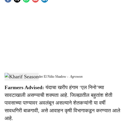
S
o
c
i
a
l
s
Kharif Season Likely Under El Niño Shadow
-
Agrowon
h
Farmers Advised:
यंदाचा खरीप हंगाम ‘एल निनो’च्या
a
सावटाखाली असण्याची शक्यता आहे. जिल्ह्यातील बहुतांश शेती
r
पावसाच्या पाण्यावर अवलंबून असल्याने शेतकऱ्यांनी या वर्षी
सावधगिरी बाळगावी, असे आवाहन कृषी विभागाकडून करण्यात आले
e
आहे.