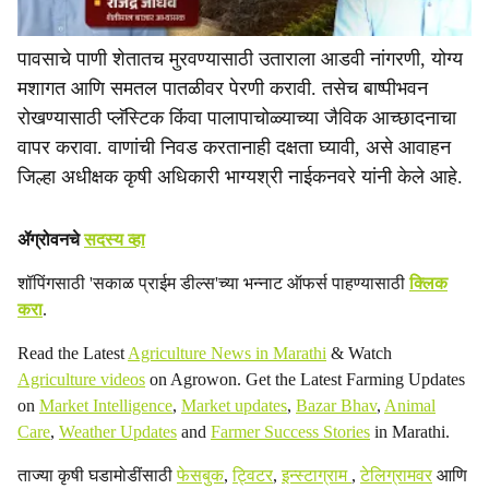
पावसाचे पाणी शेतातच मुरवण्यासाठी उताराला आडवी नांगरणी, योग्य
मशागत आणि समतल पातळीवर पेरणी करावी. तसेच बाष्पीभवन
रोखण्यासाठी प्लॅस्टिक किंवा पालापाचोळ्याच्या जैविक आच्छादनाचा
वापर करावा. वाणांची निवड करतानाही दक्षता घ्यावी, असे आवाहन
जिल्हा अधीक्षक कृषी अधिकारी भाग्यश्री नाईकनवरे यांनी केले आहे.
ॲग्रोवनचे
सदस्य व्हा
शॉपिंगसाठी 'सकाळ प्राईम डील्स'च्या भन्नाट ऑफर्स पाहण्यासाठी
क्लिक
करा
.
Read the Latest
Agriculture News in Marathi
& Watch
Agriculture videos
on Agrowon. Get the Latest Farming Updates
on
Market Intelligence
,
Market updates
,
Bazar Bhav
,
Animal
Care
,
Weather Updates
and
Farmer Success Stories
in Marathi.
ताज्या कृषी घडामोडींसाठी
फेसबुक
,
ट्विटर
,
इन्स्टाग्राम
,
टेलिग्रामवर
आणि