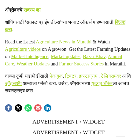
ॲग्रोवनचे
सदस्य व्हा
शॉपिंगसाठी 'सकाळ प्राईम डील्स'च्या भन्नाट ऑफर्स पाहण्यासाठी
क्लिक
करा
.
Read the Latest
Agriculture News in Marathi
& Watch
Agriculture videos
on Agrowon. Get the Latest Farming Updates
on
Market Intelligence
,
Market updates
,
Bazar Bhav
,
Animal
Care
,
Weather Updates
and
Farmer Success Stories
in Marathi.
ताज्या कृषी घडामोडींसाठी
फेसबुक
,
ट्विटर
,
इन्स्टाग्राम
,
टेलिग्रामवर
आणि
व्हॉट्सॲप
आम्हाला फॉलो करा. तसेच, ॲग्रोवनच्या
यूट्यूब चॅनेल
ला आजच
सबस्क्राइब करा.
ADVERTISEMENT / WIDGET
ADVERTISEMENT / WIDGET