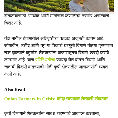
आर्थिक लूट करण्याची तयारी व्यापाऱ्यांकडून सुरू झाल्याची चर्चा
ग्रामीण भागात रंगू लागली आहे. त्यामुळे यंदाचा खरीप हंगाम
शेतकऱ्यांसाठी आर्थिक आणि मानसिक कसोटीचा ठरणार असल्याचे
चित्र आहे.
यंदा मागील हंगामातील अतिवृष्टीचा फटका अजूनही कायम आहे.
सोयाबीन, उडीद आणि मूग या पिकांचे घरगुती बियाणे मोठ्या प्रमाणात
नष्ट झाल्याने बहुतांश शेतकऱ्यांना बाजारातूनच बियाणे खरेदी करावे
लागणार आहे. याच
परिस्थितीचा
फायदा घेत बोगस बियाणे आणि
खतांची विक्री वाढण्याची भीती कृषी क्षेत्रातील जाणकारांनी व्यक्त
केली आहे.
Also Read
Onion Farmers in Crisis: कांदा उत्पादक शेतकरी संकटात
कृषी विभागाने शेतकऱ्यांना सावध राहण्याचे आवाहन करताना,