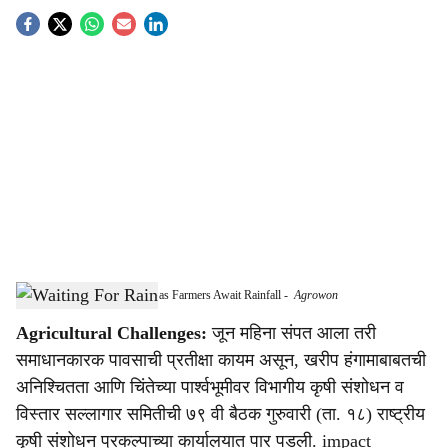
S
o
c
i
a
l
s
Kharif Season Concerns Rise as Farmers Await Rainfall
-
Agrowon
h
Agricultural Challenges:
जून महिना संपत आला तरी
a
समाधानकारक पावसाची प्रतीक्षा कायम असून, खरीप हंगामाबाबतची
r
अनिश्चितता आणि चिंतेच्या पार्श्वभूमीवर विभागीय कृषी संशोधन व
विस्तार सल्लागार समितीची ७९ वी बैठक गुरुवारी (ता. १८) राष्ट्रीय
e
कृषी संशोधन प्रकल्पाच्या कार्यालयात पार पडली. impact