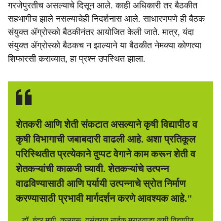
गरजेपुरतीच असल्याचे दिसून आले. काही अधिकारी तर बैठकीत
सहभागीच झाले नसल्याचेही निदर्शनास आले. साधारणपणे ही बैठक
संयुक्त ॲग्रोस्को बैठकीनंतर आयोजित केली जाते. मात्र, यंदा
संयुक्त ॲग्रोस्को बैठकच न झाल्याने या बैठकीत नेमक्या कोणत्या
शिफारसी कराव्यात, हा प्रश्न उपस्थित झाला.
शेतकरी आणि शेती संकटात असल्याने कृषी विद्यापीठ व
कृषी विभागाची जबाबदारी वाढली आहे. अशा प्रतिकूल
परिस्थितीत प्रत्येकाने दुप्पट वेगाने काम करून शेती व
शेतकऱ्यांची काळजी घ्यावी. शेतकऱ्यांचे उत्पन्न
वाढविण्यासाठी आणि पर्यायी उत्पन्नाचे स्रोत निर्माण
करण्यासाठी प्रभावी मार्गदर्शन करणे आवश्यक आहे."
– डॉ. इंद्र मणी, कुलगुरू, वसंतराव नाईक मराठवाडा कृषी विद्यापीठ