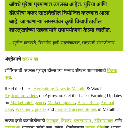
औषधे पुरेशा प्रमाणात उपलब्ध आहेत. युरिया आणि
डीएपीचा बफर साठादेखील नियोजित करण्यात आला
आहे. जाणवणाऱ्या समस्यांवर कृषी विद्यापीठातील
शास्त्रज्ञांच्या सहकार्याने उपाययोजना केल्या जातील.
– सुनील वानखेडे, विभागीय कृषी सहसंचालक, छत्रपती संभाजीनगर
ॲग्रोवनचे
सदस्य व्हा
शॉपिंगसाठी 'सकाळ प्राईम डील्स'च्या भन्नाट ऑफर्स पाहण्यासाठी
क्लिक
करा
.
Read the Latest
Agriculture News in Marathi
& Watch
Agriculture videos
on Agrowon. Get the Latest Farming Updates
on
Market Intelligence
,
Market updates
,
Bazar Bhav
,
Animal
Care
,
Weather Updates
and
Farmer Success Stories
in Marathi.
ताज्या कृषी घडामोडींसाठी
फेसबुक
,
ट्विटर
,
इन्स्टाग्राम
,
टेलिग्रामवर
आणि
व्हॉट्सॲप
आम्हाला फॉलो करा. तसेच, ॲग्रोवनच्या
यूट्यूब चॅनेल
ला आजच