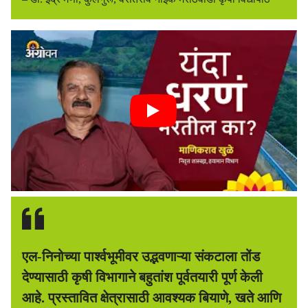
एल-निनोच्या पार्श्वभूमीवर उद्भवणाऱ्या संकटाला तोंड
देण्यासाठी कृषी विभागाने बहुतांश पूर्वतयारी पूर्ण केली
आहे. प्रस्तावित क्षेत्रासाठी आवश्यक बियाणे, खते आणि