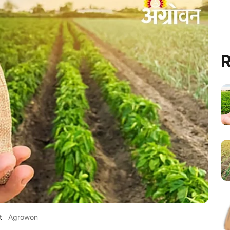
R
t
Agrowon