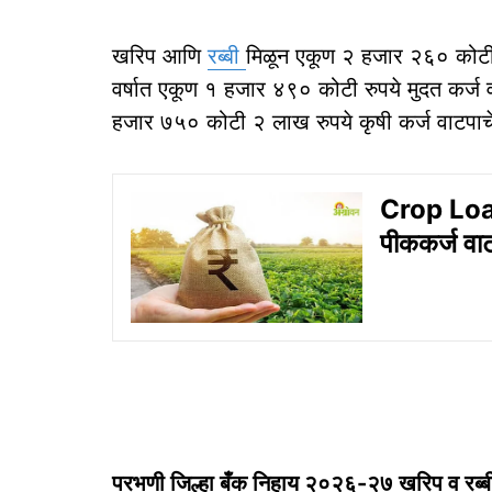
खरिप आणि
रब्बी
मिळून एकूण २ हजार २६० कोटी २
वर्षात एकूण १ हजार ४९० कोटी रुपये मुदत कर्ज व
हजार ७५० कोटी २ लाख रुपये कृषी कर्ज वाटपाचे उ
Crop Loan
पीककर्ज वा
परभणी जिल्हा बँक निहाय २०२६-२७ खरिप व रब्बी प