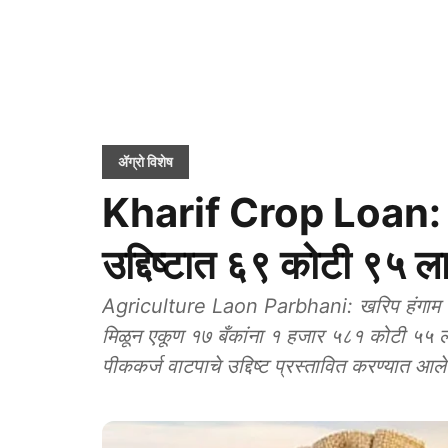
ॲग्रो विशेष
Kharif Crop Loan: खर
उद्दिष्टात ६९ कोटी ९५ ल
Agriculture Laon Parbhani: खरिप हंगाम २०२
मिळून एकूण १७ बँकांना १ हजार ५८१ कोटी ५५ लाख रुपये तर रब्बी हंगामात ६७८ कोटी ४७ लाख रुपये
पीककर्ज वाटपाचे उद्दिष्ट प्रस्तावित करण्या