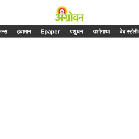
िजन्स
हवामान
Epaper
पशुधन
यशोगाथा
वेब स्टोर