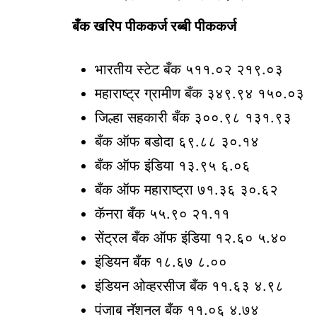
बँक खरिप पीककर्ज रब्बी पीककर्ज
भारतीय स्टेट बँक ५११.०२ २१९.०३
महाराष्ट्र ग्रामीण बँक ३४९.९४ १५०.०३
जिल्हा सहकारी बँक ३००.९८ १३१.९३
बँक ऑफ बडोदा ६९.८८ ३०.१४
बँक ऑफ इंडिया १३.९५ ६.०६
बँक ऑफ महाराष्ट्रा ७१.३६ ३०.६२
कॅनरा बँक ५५.९० २१.११
सेंट्रल बँक ऑफ इंडिया १२.६० ५.४०
इंडियन बँक १८.६७ ८.००
इंडियन ओव्हरसीज बँक ११.६३ ४.९८
पंजाब नॅशनल बँक ११.०६ ४.७४