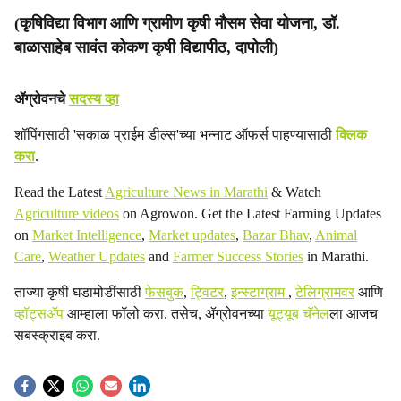
(कृषिविद्या विभाग आणि ग्रामीण कृषी मौसम सेवा योजना, डॉ.
बाळासाहेब सावंत कोकण कृषी विद्यापीठ, दापोली)
ॲग्रोवनचे
सदस्य व्हा
शॉपिंगसाठी 'सकाळ प्राईम डील्स'च्या भन्नाट ऑफर्स पाहण्यासाठी
क्लिक
करा
.
Read the Latest
Agriculture News in Marathi
& Watch
Agriculture videos
on Agrowon. Get the Latest Farming Updates
on
Market Intelligence
,
Market updates
,
Bazar Bhav
,
Animal
Care
,
Weather Updates
and
Farmer Success Stories
in Marathi.
ताज्या कृषी घडामोडींसाठी
फेसबुक
,
ट्विटर
,
इन्स्टाग्राम
,
टेलिग्रामवर
आणि
व्हॉट्सॲप
आम्हाला फॉलो करा. तसेच, ॲग्रोवनच्या
यूट्यूब चॅनेल
ला आजच
सबस्क्राइब करा.