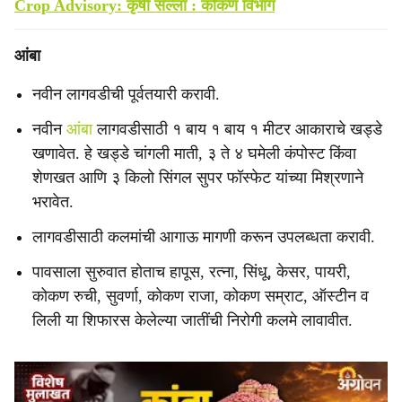
Crop Advisory: कृषी सल्ला : कोकण विभाग
आंबा
नवीन लागवडीची पूर्वतयारी करावी.
नवीन
आंबा
लागवडीसाठी १ बाय १ बाय १ मीटर आकाराचे खड्डे
खणावेत. हे खड्डे चांगली माती, ३ ते ४ घमेली कंपोस्ट किंवा
शेणखत आणि ३ किलो सिंगल सुपर फॉस्फेट यांच्या मिश्रणाने
भरावेत.
लागवडीसाठी कलमांची आगाऊ मागणी करून उपलब्धता करावी.
पावसाला सुरुवात होताच हापूस, रत्ना, सिंधू, केसर, पायरी,
कोकण रुची, सुवर्णा, कोकण राजा, कोकण सम्राट, ऑस्टीन व
लिली या शिफारस केलेल्या जातींची निरोगी कलमे लावावीत.