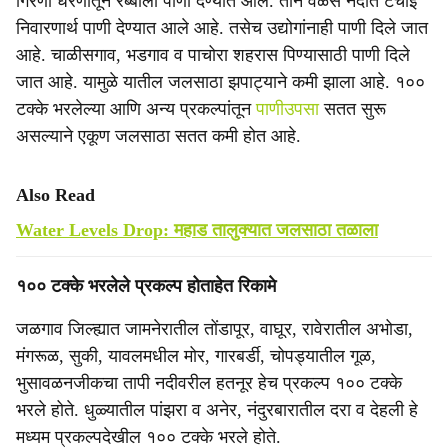
गिरणा धरणातून रब्बीला पाणी देण्यात आले. तीन वेळेस नदीत टंचाई
निवारणार्थ पाणी देण्यात आले आहे. तसेच उद्योगांनाही पाणी दिले जात
आहे. चाळीसगाव, भडगाव व पाचोरा शहरास पिण्यासाठी पाणी दिले
जात आहे. यामुळे यातील जलसाठा झपाट्याने कमी झाला आहे. १००
टक्के भरलेल्या आणि अन्य प्रकल्पांतून
पाणीउपसा
सतत सुरू
असल्याने एकूण जलसाठा सतत कमी होत आहे.
Also Read
Water Levels Drop: महाड तालुक्यात जलसाठा तळाला
१०० टक्के भरलेले प्रकल्प होताहेत रिकामे
जळगाव जिल्ह्यात जामनेरातील तोंडापूर, वाघूर, रावेरातील अभोडा,
मंगरूळ, सुकी, यावलमधील मोर, गारबर्डी, चोपड्यातील गूळ,
भुसावळनजीकचा तापी नदीवरील हतनूर हेच प्रकल्प १०० टक्के
भरले होते. धुळ्यातील पांझरा व अनेर, नंदुरबारातील दरा व देहली हे
मध्यम प्रकल्पदेखील १०० टक्के भरले होते.