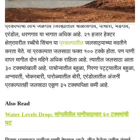
गिरणा धरण भौगोलिकदृष्ट्या नाशिकमधील नांदगावात आहे. परंतु या
प्रकल्पाचा लाभ जळगाव जिल्ह्यातील चाळीसगाव, पाचोरा, भडगाव,
एरंडोल, धरणगाव या भागात अधिक आहे. २१ हजार हेक्टर
क्षेत्रावरील रब्बीचे सिंचन या
प्रकल्पातील
जलसाठ्याच्या मदतीने
करता येते. या प्रकल्पात जलसाठा फक्त १०० टक्के होता. पण पाणी
वापर मागील दोन महिने अधिक राहिला आहे. त्यातील जलसाठा आता
३० टक्क्यांखाली आहे. पाचोऱ्यातील बहुळा, गिरणा पट्ट्यातील बहुळा,
अग्नावती, भोकरबारी, पारोळ्यातील बोरी, एरंडोलातील अंजनी
प्रकल्पातही जलसाठा एकूण ३५ टक्क्यांपेक्षा कमी आहे.
Also Read
Water Levels Drop: सांगलीतील पाणीसाठ्यात ६० टक्क्यांची
घट