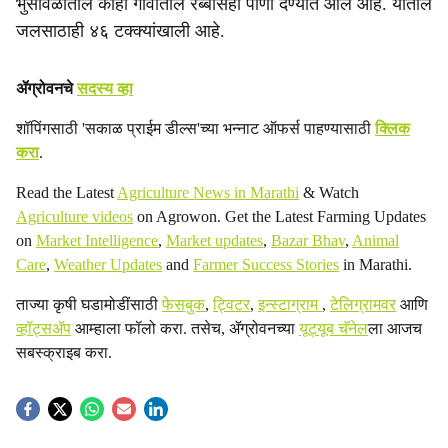
भुसावळातील काही गावांतील रब्बीसही पाणी देण्यात आले आहे. यातील
जलसाठाही ४६ टक्क्यांखाली आहे.
ॲग्रोवनचे
सदस्य व्हा
शॉपिंगसाठी 'सकाळ प्राईम डील्स'च्या भन्नाट ऑफर्स पाहण्यासाठी
क्लिक
करा
.
Read the Latest
Agriculture News in Marathi
& Watch
Agriculture videos
on Agrowon. Get the Latest Farming Updates
on
Market Intelligence
,
Market updates
,
Bazar Bhav
,
Animal
Care
,
Weather Updates
and
Farmer Success Stories
in Marathi.
ताज्या कृषी घडामोडींसाठी
फेसबुक
,
ट्विटर
,
इन्स्टाग्राम
,
टेलिग्रामवर
आणि
व्हॉट्सॲप
आम्हाला फॉलो करा. तसेच, ॲग्रोवनच्या
यूट्यूब चॅनेल
ला आजच
सबस्क्राइब करा.