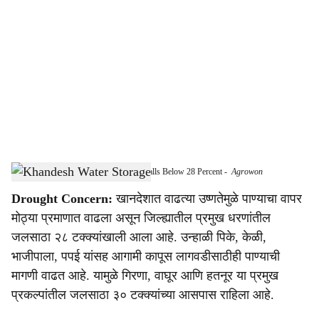
o
c
i
a
l
s
Water Storage in Khandesh Reservoirs Falls Below 28 Percent
-
Agrowon
h
Drought Concern:
खानदेशात वाढत्या उष्णतेमुळे पाण्याचा वापर
a
मोठ्या प्रमाणात वाढला असून जिल्ह्यातील प्रमुख धरणांतील
r
जलसाठा २८ टक्क्यांखाली आला आहे. उन्हाळी पिके, केळी,
भाजीपाला, पपई यांसह आगामी कापूस लागवडीसाठीही पाण्याची
e
मागणी वाढत आहे. यामुळे गिरणा, वाघूर आणि हतनूर या प्रमुख
प्रकल्पांतील जलसाठा ३० टक्क्यांच्या आसपास राहिला आहे.