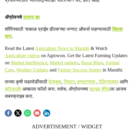
प्रकल्पांतील जलसाठ्यातही सातत्याने घट होत आहे.
ॲग्रोवनचे
सदस्य व्हा
शॉपिंगसाठी 'सकाळ प्राईम डील्स'च्या भन्नाट ऑफर्स पाहण्यासाठी
क्लिक
करा
.
Read the Latest
Agriculture News in Marathi
& Watch
Agriculture videos
on Agrowon. Get the Latest Farming Updates
on
Market Intelligence
,
Market updates
,
Bazar Bhav
,
Animal
Care
,
Weather Updates
and
Farmer Success Stories
in Marathi.
ताज्या कृषी घडामोडींसाठी
फेसबुक
,
ट्विटर
,
इन्स्टाग्राम
,
टेलिग्रामवर
आणि
व्हॉट्सॲप
आम्हाला फॉलो करा. तसेच, ॲग्रोवनच्या
यूट्यूब चॅनेल
ला आजच
सबस्क्राइब करा.
ADVERTISEMENT / WIDGET