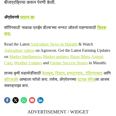
बीजप्रक्रिया करून पेरणी केली.
ॲग्रोवनचे
सदस्य व्हा
शॉपिंगसाठी 'सकाळ प्राईम डील्स'च्या भन्नाट ऑफर्स पाहण्यासाठी
क्लिक
करा
.
Read the Latest
Agriculture News in Marathi
& Watch
Agriculture videos
on Agrowon. Get the Latest Farming Updates
on
Market Intelligence
,
Market updates
,
Bazar Bhav
,
Animal
Care
,
Weather Updates
and
Farmer Success Stories
in Marathi.
ताज्या कृषी घडामोडींसाठी
फेसबुक
,
ट्विटर
,
इन्स्टाग्राम
,
टेलिग्रामवर
आणि
व्हॉट्सॲप
आम्हाला फॉलो करा. तसेच, ॲग्रोवनच्या
यूट्यूब चॅनेल
ला आजच
सबस्क्राइब करा.
ADVERTISEMENT / WIDGET