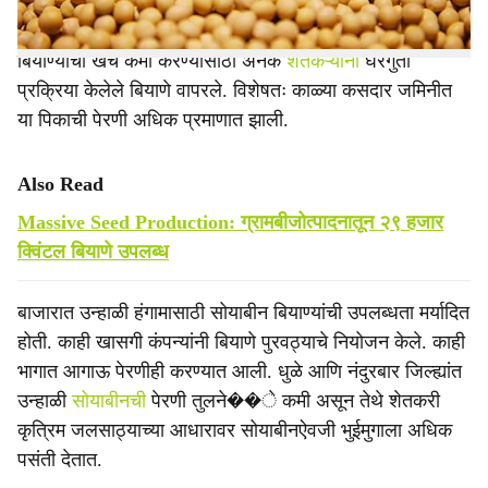
एकट्या जळगाव जिल्ह्यात सुमारे २ हजार हेक्टरवर पेरणी झाली होती.
बियाण्यांचा खर्च कमी करण्यासाठी अनेक
शेतकऱ्यांनी
घरगुती
प्रक्रिया केलेले बियाणे वापरले. विशेषतः काळ्या कसदार जमिनीत
या पिकाची पेरणी अधिक प्रमाणात झाली.
Also Read
Massive Seed Production: ग्रामबीजोत्पादनातून २९ हजार
क्विंटल बियाणे उपलब्ध
बाजारात उन्हाळी हंगामासाठी सोयाबीन बियाण्यांची उपलब्धता मर्यादित
होती. काही खासगी कंपन्यांनी बियाणे पुरवठ्याचे नियोजन केले. काही
भागात आगाऊ पेरणीही करण्यात आली. धुळे आणि नंदुरबार जिल्ह्यांत
उन्हाळी
सोयाबीनची
पेरणी तुलने��े कमी असून तेथे शेतकरी
कृत्रिम जलसाठ्याच्या आधारावर सोयाबीनऐवजी भुईमुगाला अधिक
पसंती देतात.