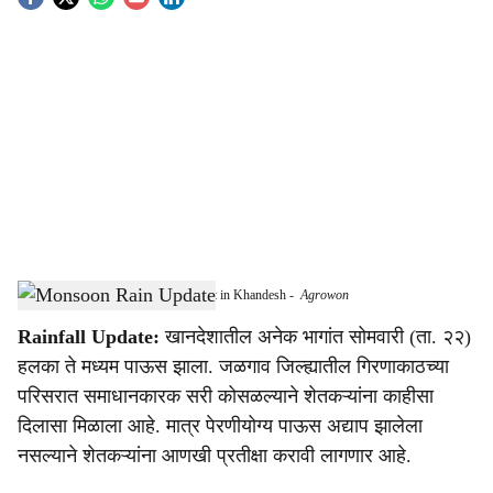
S
o
c
i
a
l
s
Rain Brings Relief to Girna River Belt in Khandesh
-
Agrowon
h
Rainfall Update:
खानदेशातील अनेक भागांत सोमवारी (ता. २२)
a
हलका ते मध्यम पाऊस झाला. जळगाव जिल्ह्यातील गिरणाकाठच्या
r
परिसरात समाधानकारक सरी कोसळल्याने शेतकऱ्यांना काहीसा
दिलासा मिळाला आहे. मात्र पेरणीयोग्य पाऊस अद्याप झालेला
e
नसल्याने शेतकऱ्यांना आणखी प्रतीक्षा करावी लागणार आहे.