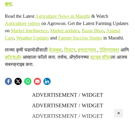
करा
.
Read the Latest
Agriculture News in Marathi
& Watch
Agriculture videos
on Agrowon. Get the Latest Farming Updates
on
Market Intelligence
,
Market updates
,
Bazar Bhav
,
Animal
Care
,
Weather Updates
and
Farmer Success Stories
in Marathi.
ताज्या कृषी घडामोडींसाठी
फेसबुक
,
ट्विटर
,
इन्स्टाग्राम
,
टेलिग्रामवर
आणि
व्हॉट्सॲप
आम्हाला फॉलो करा. तसेच, ॲग्रोवनच्या
यूट्यूब चॅनेल
ला आजच
सबस्क्राइब करा.
ADVERTISEMENT / WIDGET
ADVERTISEMENT / WIDGET
×
ADVERTISEMENT / WIDGET