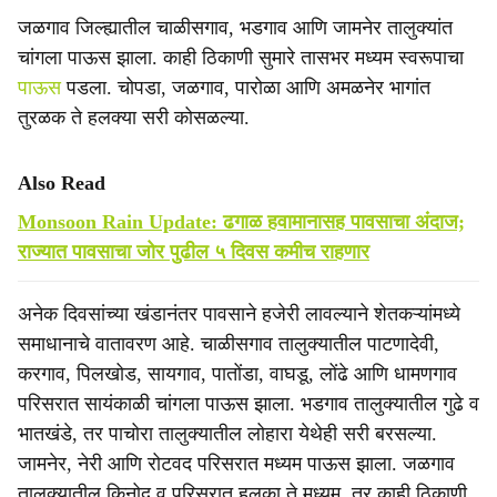
जळगाव जिल्ह्यातील चाळीसगाव, भडगाव आणि जामनेर तालुक्यांत
चांगला पाऊस झाला. काही ठिकाणी सुमारे तासभर मध्यम स्वरूपाचा
पाऊस
पडला. चोपडा, जळगाव, पारोळा आणि अमळनेर भागांत
तुरळक ते हलक्या सरी कोसळल्या.
Also Read
Monsoon Rain Update: ढगाळ हवामानासह पावसाचा अंदाज;
राज्यात पावसाचा जोर पुढील ५ दिवस कमीच राहणार
अनेक दिवसांच्या खंडानंतर पावसाने हजेरी लावल्याने शेतकऱ्यांमध्ये
समाधानाचे वातावरण आहे. चाळीसगाव तालुक्यातील पाटणादेवी,
करगाव, पिलखोड, सायगाव, पातोंडा, वाघडू, लोंढे आणि धामणगाव
परिसरात सायंकाळी चांगला पाऊस झाला. भडगाव तालुक्यातील गुढे व
भातखंडे, तर पाचोरा तालुक्यातील लोहारा येथेही सरी बरसल्या.
जामनेर, नेरी आणि रोटवद परिसरात मध्यम पाऊस झाला. जळगाव
तालुक्यातील किनोद व परिसरात हलका ते मध्यम, तर काही ठिकाणी