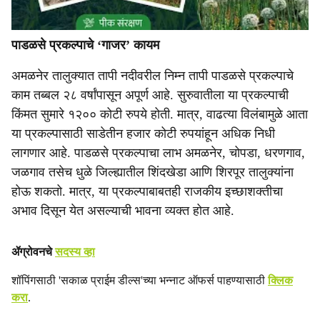
पाडळसे प्रकल्पाचे ‘गाजर’ कायम
अमळनेर तालुक्यात तापी नदीवरील निम्न तापी पाडळसे प्रकल्पाचे
काम तब्बल २८ वर्षांपासून अपूर्ण आहे. सुरुवातीला या प्रकल्पाची
किंमत सुमारे १२०० कोटी रुपये होती. मात्र, वाढत्या विलंबामुळे आता
या प्रकल्पासाठी साडेतीन हजार कोटी रुपयांहून अधिक निधी
लागणार आहे. पाडळसे प्रकल्पाचा लाभ अमळनेर, चोपडा, धरणगाव,
जळगाव तसेच धुळे जिल्ह्यातील शिंदखेडा आणि शिरपूर तालुक्यांना
होऊ शकतो. मात्र, या प्रकल्पाबाबतही राजकीय इच्छाशक्तीचा
अभाव दिसून येत असल्याची भावना व्यक्त होत आहे.
ॲग्रोवनचे
सदस्य व्हा
शॉपिंगसाठी 'सकाळ प्राईम डील्स'च्या भन्नाट ऑफर्स पाहण्यासाठी
क्लिक
करा
.