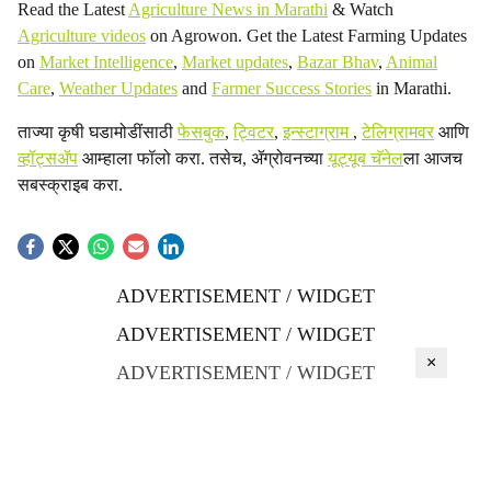
Read the Latest
Agriculture News in Marathi
& Watch
Agriculture videos
on Agrowon. Get the Latest Farming Updates
on
Market Intelligence
,
Market updates
,
Bazar Bhav
,
Animal
Care
,
Weather Updates
and
Farmer Success Stories
in Marathi.
ताज्या कृषी घडामोडींसाठी
फेसबुक
,
ट्विटर
,
इन्स्टाग्राम
,
टेलिग्रामवर
आणि
व्हॉट्सॲप
आम्हाला फॉलो करा. तसेच, ॲग्रोवनच्या
यूट्यूब चॅनेल
ला आजच
सबस्क्राइब करा.
ADVERTISEMENT / WIDGET
ADVERTISEMENT / WIDGET
×
ADVERTISEMENT / WIDGET