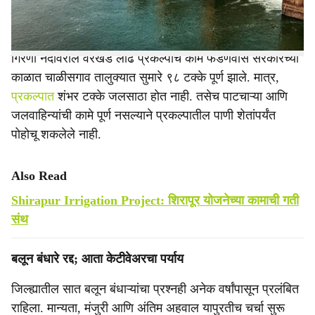
शेतापर्यंत पोहोचत नसल्याने शेतकरी प्रतीक्षेत आहेत.
गिरणा नदीवरील वरखेड लोंढे प्रकल्पाचे काम फडणवीस सरकारच्या
काळात चाळीसगाव तालुक्यात सुमारे ९८ टक्के पूर्ण झाले. मात्र,
प्रकल्पात
शंभर टक्के जलसाठा होत नाही. तसेच पाटचाऱ्या आणि
जलवाहिन्यांची कामे पूर्ण नसल्याने प्रकल्पातील पाणी शेतांपर्यंत
पोहोचू शकलेले नाही.
Also Read
Shirapur Irrigation Project: शिरापूर योजनेच्या कामाची गती
संथ
बलून बंधारे रद्द; आता केटीवेअरचा पर्याय
जिल्ह्यातील सात बलून बंधाऱ्यांचा प्रश्नही अनेक वर्षांपासून प्रलंबित
राहिला. मान्यता, मंजुरी आणि अंतिम अहवाल यापुरतीच चर्चा सुरू