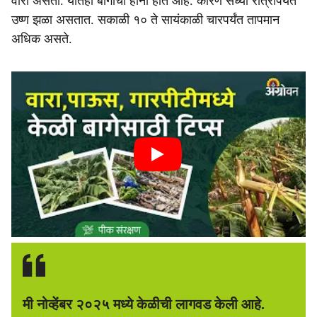
वारा असतो. यातही बागांची हानी होत आहे. कारण सध्या रात्रीपर्यंत
उष्ण झळा असतात. सकाळी १० ते सायंकाळी चारपर्यंत तापमान
अधिक असते.
मी नोव्हेंबर २०२५ मध्ये केळीची लागवड केली आहे.