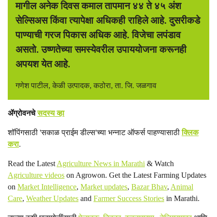
मागील अनेक दिवस कमाल तापमान ४४ ते ४५ अंश
सेल्सिअस किंवा त्यापेक्षा अधिकही राहिले आहे. दुसरीकडे
पाण्याची गरज पिकास अधिक आहे. विजेचा लपंडाव
असतो. उष्णतेच्या समस्येवरील उपाययोजना करूनही
अपयश येत आहे.
गणेश पाटील, केळी उत्पादक, कठोरा, ता. जि. जळगाव
ॲग्रोवनचे
सदस्य व्हा
शॉपिंगसाठी 'सकाळ प्राईम डील्स'च्या भन्नाट ऑफर्स पाहण्यासाठी
क्लिक
करा
.
Read the Latest
Agriculture News in Marathi
& Watch
Agriculture videos
on Agrowon. Get the Latest Farming Updates
on
Market Intelligence
,
Market updates
,
Bazar Bhav
,
Animal
Care
,
Weather Updates
and
Farmer Success Stories
in Marathi.