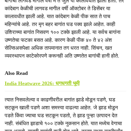
बागांची लागवड मागील वर्षी मे ते जुलै या कालावधीत झाली होती. तर
कांदेबाग केळीची लागवड मागील वर्षी ऑक्टोबर ते डिसेंबर या
कालावधीत झाली आहे. यात कांदेबाग केळी पीक सात ते पाच
महिन्यांचे आहे. तर मृग बहर बागांत घड पक्व झाले आहेत. काही
उशिराच्या बागांत निसवण १०० टक्के झाली आहे. या सर्वच बागांना
उष्णतेचा फटका बसत आहे. कारण केळी पीक ४० ते ४२ अंश
सेल्सिअसपेक्षा अधिक तापमानात तग धरत नाही. सिंचन, खत
व्यवस्थापन काटेकोरपणे करूनही अति उष्णतेत बागांची हानी होते.
Also Read
India Heatwave 2026: धगधगती भूमी
त्यात निसवलेल्या व काढणीवरील बागांत झाडे मोडून पडणे, घड
सटकून खाली पडणे अशा समस्या वाढल्या आहेत. जे झाड मोडून
पडते किंवा ज्याचा घड सटकून पडतो, ते झाड पुन्हा उत्पादन देत
नाही. संबंधित झाडाचे १०० टक्के नुकसान होते. यात मध्येच वेगाचा