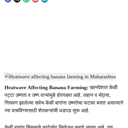
S
o
c
i
a
l
s
Heatwave affecting banana farming in Maharashtra
-
Agrowon
h
Heatwave Affecting Banana Farming:
खानदेशात केळी
a
पट्टा उष्णता व उष्ण वाऱ्यांमुळे होरपळत आहे. लहान व मोठ्या,
r
निसवण झालेल्या सर्वच केळी बागांना उष्णतेचा फटका बसत असल्याने
त्या वाचविण्यासाठी शेतकऱ्यांची धडपड सुरू आहे.
e
केळी बागांत सिंचनाचे काटेकोर नियोजन करावे लागत आहे. पण