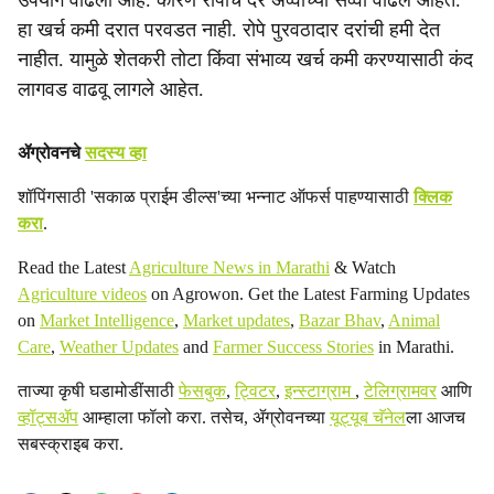
उपयोग वाढला आहे. कारण रोपांचे दर अव्वाच्या सव्वा वाढले आहेत.
हा खर्च कमी दरात परवडत नाही. रोपे पुरवठादार दरांची हमी देत
नाहीत. यामुळे शेतकरी तोटा किंवा संभाव्य खर्च कमी करण्यासाठी कंद
लागवड वाढवू लागले आहेत.
ॲग्रोवनचे
सदस्य व्हा
शॉपिंगसाठी 'सकाळ प्राईम डील्स'च्या भन्नाट ऑफर्स पाहण्यासाठी
क्लिक
करा
.
Read the Latest
Agriculture News in Marathi
& Watch
Agriculture videos
on Agrowon. Get the Latest Farming Updates
on
Market Intelligence
,
Market updates
,
Bazar Bhav
,
Animal
Care
,
Weather Updates
and
Farmer Success Stories
in Marathi.
ताज्या कृषी घडामोडींसाठी
फेसबुक
,
ट्विटर
,
इन्स्टाग्राम
,
टेलिग्रामवर
आणि
व्हॉट्सॲप
आम्हाला फॉलो करा. तसेच, ॲग्रोवनच्या
यूट्यूब चॅनेल
ला आजच
सबस्क्राइब करा.