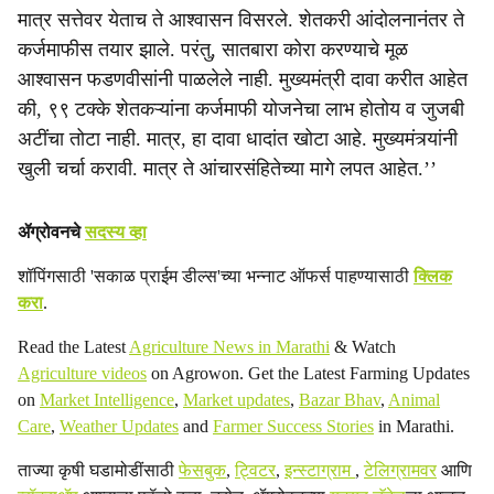
मात्र सत्तेवर येताच ते आश्वासन विसरले. शेतकरी आंदोलनानंतर ते
कर्जमाफीस तयार झाले. परंतु, सातबारा कोरा करण्याचे मूळ
आश्वासन फडणवीसांनी पाळलेले नाही. मुख्यमंत्री दावा करीत आहेत
की, ९९ टक्के शेतकऱ्यांना कर्जमाफी योजनेचा लाभ होतोय व जुजबी
अटींचा तोटा नाही. मात्र, हा दावा धादांत खोटा आहे. मुख्यमंत्र्यांनी
खुली चर्चा करावी. मात्र ते आंचारसंहितेच्या मागे लपत आहेत.’’
ॲग्रोवनचे
सदस्य व्हा
शॉपिंगसाठी 'सकाळ प्राईम डील्स'च्या भन्नाट ऑफर्स पाहण्यासाठी
क्लिक
करा
.
Read the Latest
Agriculture News in Marathi
& Watch
Agriculture videos
on Agrowon. Get the Latest Farming Updates
on
Market Intelligence
,
Market updates
,
Bazar Bhav
,
Animal
Care
,
Weather Updates
and
Farmer Success Stories
in Marathi.
ताज्या कृषी घडामोडींसाठी
फेसबुक
,
ट्विटर
,
इन्स्टाग्राम
,
टेलिग्रामवर
आणि