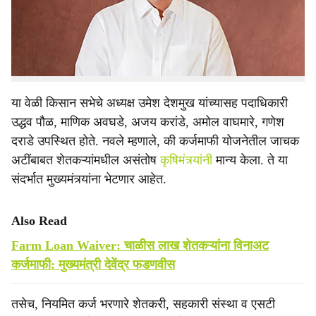
यांनी अखिल भारतीय किसान सभेच्या शिष्टमंडळाला दिले. कृषिमंत्री
e
व शेतकरी शिष्टमंडळाशी शुक्रवारी (ता.१२) सकाळी पुण्यात
झालेल्या चर्चेची माहिती किसान सभेचे केंद्रीय सहसचिव डॉ. अजित
नवले यांनी पत्रकार परिषदेत दिली.
या वेळी किसान सभेचे अध्यक्ष उमेश देशमुख यांच्यासह पदाधिकारी
उद्धव पौळ, माणिक अवघडे, अजय करांडे, अमोल वाघमारे, गणेश
दराडे उपस्थित होते. नवले म्हणाले, की कर्जमाफी योजनेतील जाचक
अटींबाबत शेतकऱ्यांमधील असंतोष
कृषिमंत्र्यांनी
मान्य केला. ते या
संदर्भात मुख्यमंत्र्यांना भेटणार आहेत.
Also Read
Farm Loan Waiver: चाळीस लाख शेतकऱ्यांना विनाअट
कर्जमाफी: मुख्यमंत्री देवेंद्र फडणवीस
तसेच, नियमित कर्ज भरणारे शेतकरी, सहकारी संस्था व एसटी