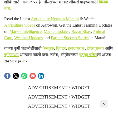
शॉपिंगसाठी 'सकाळ प्राईम डील्स'च्या भन्नाट ऑफर्स पाहण्यासाठी
क्लिक
करा
.
Read the Latest
Agriculture News in Marathi
& Watch
Agriculture videos
on Agrowon. Get the Latest Farming Updates
on
Market Intelligence
,
Market updates
,
Bazar Bhav
,
Animal
Care
,
Weather Updates
and
Farmer Success Stories
in Marathi.
ताज्या कृषी घडामोडींसाठी
फेसबुक
,
ट्विटर
,
इन्स्टाग्राम
,
टेलिग्रामवर
आणि
व्हॉट्सॲप
आम्हाला फॉलो करा. तसेच, ॲग्रोवनच्या
यूट्यूब चॅनेल
ला आजच
सबस्क्राइब करा.
ADVERTISEMENT / WIDGET
ADVERTISEMENT / WIDGET
×
ADVERTISEMENT / WIDGET