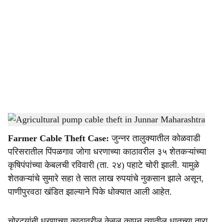
o
c
i
a
l
s
Agricultural pump cable theft in Junnar Maharashtra
-
Agrowon
h
Farmer Cable Theft Case:
जुन्नर तालुक्यातील कोळवाडी
a
परिसरातील पिंपळगाव जोगा धरणाच्या काठावरील ३५ शेतकऱ्यांच्या
r
कृषिपंपांच्या केबलची रविवारी (ता. २४) पहाटे चोरी झाली. यामुळे
शेतकऱ्यांचे सुमारे सहा ते सात लाख रुपयांचे नुकसान झाले असून,
e
पाणीपुरवठा खंडित झाल्याने पिके धोक्यात आली आहेत.
चोरट्यांनी धरणाच्या काठावरील केबल कापून त्यातील धातूच्या तारा