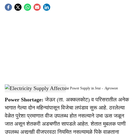
S
o
c
i
a
l
s
Sugarcane Crops Drying Up Due to Irregular Power Supply in Jeur
-
Agrowon
h
Power Shortage:
जेऊर (ता. अक्कलकोट) व परिसरातील अनेक
a
भागात गेल्या दोन महिन्यांपासून विजेचा लपंडाव सुरू आहे. ठरलेल्या
r
वेळेत पुरेशा प्रमाणात वीज उपलब्ध होत नसल्याने उभा ऊस जळून
जात असून शेतकरी अडचणीत सापडले आहेत. शेतात मुबलक पाणी
e
उपलब्ध असूनही वीजपुरवठा नियमित नसल्यामुळे पिके वाळताना