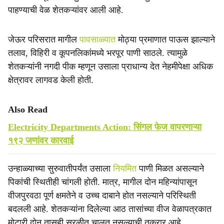
पाहण्याची वेळ शेतकऱ्यांवर आली आहे.
जेऊर परिसरात मागील
पावसाळ्यात
मोठ्या प्रमाणात पाऊस झाल्याने
तलाव, विहिरी व कूपनलिकांमध्ये भरपूर पाणी साठले. त्यामुळे
शेतकऱ्यांनी नगदी पीक म्हणून उसाला प्राधान्य देत नेहमीपेक्षा अधिक
क्षेत्रावर लागवड केली होती.
Also Read
Electricity Departments Action: सिंगल फेज वापरणाऱ्या
१९२ जणांवर कारवाई
उन्हाळ्याच्या सुरुवातीपर्यंत उसाला
नियमित
पाणी मिळत असल्याने
पिकांची स्थितीही चांगली होती. मात्र, मागील दोन महिन्यांपासून
वीजपुरवठा पूर्ण क्षमतेने व उच्च दाबाने होत नसल्याने परिस्थिती
बदलली आहे. शेतकऱ्यांना दिलेल्या आठ तासांच्या वीज वेळापत्रकात
मोटारी दोन तासही सुरळीत चालत नसल्याची तक्रार आहे.