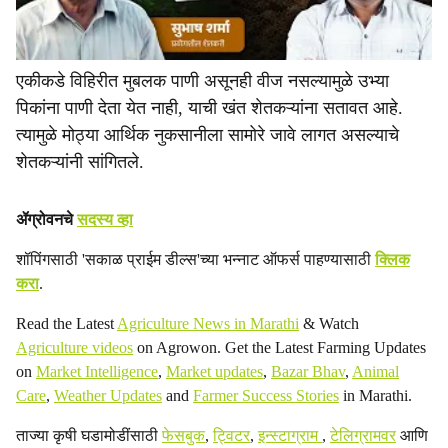
एकीकडे विहिरीत मुबलक पाणी असूनही वीज नसल्यामुळे उभ्या
पिकांना पाणी देता येत नाही, याची खंत शेतकऱ्यांना सतावत आहे.
त्यामुळे मोठ्या आर्थिक नुकसानीला सामोरे जावे लागत असल्याचे
शेतकऱ्यांनी सांगितले.
ॲग्रोवनचे
सदस्य व्हा
शॉपिंगसाठी 'सकाळ प्राईम डील्स'च्या भन्नाट ऑफर्स पाहण्यासाठी
क्लिक
करा
.
Read the Latest
Agriculture News in Marathi
& Watch
Agriculture videos
on Agrowon. Get the Latest Farming Updates
on
Market Intelligence
,
Market updates
,
Bazar Bhav
,
Animal
Care
,
Weather Updates
and
Farmer Success Stories
in Marathi.
ताज्या कृषी घडामोडींसाठी
फेसबुक
,
ट्विटर
,
इन्स्टाग्राम
,
टेलिग्रामवर
आणि