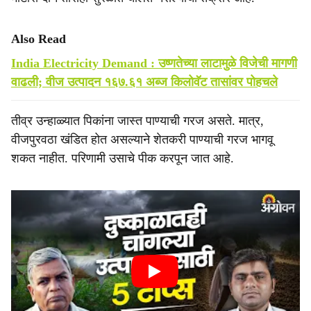
Also Read
India Electricity Demand : उष्णतेच्या लाटामुळे विजेची मागणी
वाढली; वीज उत्पादन १६७.६१ अब्ज किलोवॅट तासांवर पोहचले
तीव्र उन्हाळ्यात पिकांना जास्त पाण्याची गरज असते. मात्र,
वीजपुरवठा खंडित होत असल्याने शेतकरी पाण्याची गरज भागवू
शकत नाहीत. परिणामी उसाचे पीक करपून जात आहे.