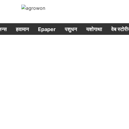
िजन्स
हवामान
Epaper
पशुधन
यशोगाथा
वेब स्टोर