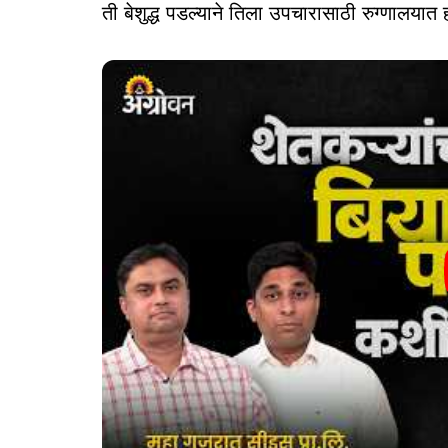
ती बेशुद्ध पडल्याने तिला उपचारासाठी रुग्णालयात