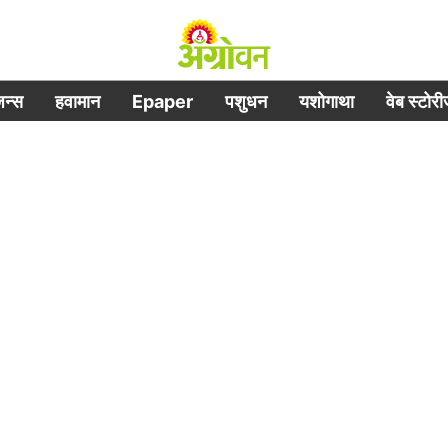
िजन्स
हवामान
Epaper
पशुधन
यशोगाथा
वेब स्टोर