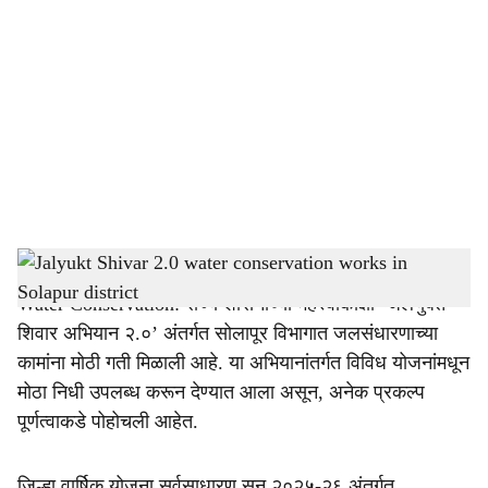
o
c
i
a
l
s
Jalyukt Shivar 2.0 water conservation works in Solapur district
-
Agrowon
h
Water Conservation: राज्य शासनाच्या महत्त्वाकांक्षी ‘जलयुक्त
a
शिवार अभियान २.०’ अंतर्गत सोलापूर विभागात जलसंधारणाच्या
r
कामांना मोठी गती मिळाली आहे. या अभियानांतर्गत विविध योजनांमधून
मोठा निधी उपलब्ध करून देण्यात आला असून, अनेक प्रकल्प
e
पूर्णत्वाकडे पोहोचली आहेत.
जिल्हा वार्षिक योजना सर्वसाधारण सन २०२५-२६ अंतर्गत