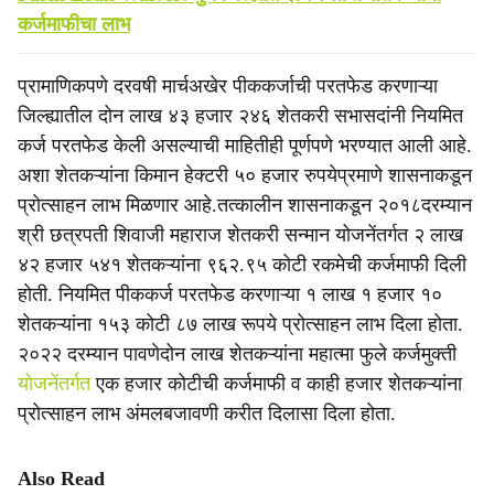
कर्जमाफीचा लाभ
प्रामाणिकपणे दरवषी मार्चअखेर पीककर्जाची परतफेड करणाऱ्या
जिल्ह्यातील दोन लाख ४३ हजार २४६ शेतकरी सभासदांनी नियमित
कर्ज परतफेड केली असल्याची माहितीही पूर्णपणे भरण्यात आली आहे.
अशा शेतकऱ्यांना किमान हेक्टरी ५० हजार रुपयेप्रमाणे शासनाकडून
प्रोत्साहन लाभ मिळणार आहे.तत्कालीन शासनाकडून २०१८दरम्यान
श्री छत्रपती शिवाजी महाराज शेतकरी सन्मान योजनेंतर्गत २ लाख
४२ हजार ५४१ शेतकऱ्यांना ९६२.९५ कोटी रकमेची कर्जमाफी दिली
होती. नियमित पीककर्ज परतफेड करणाऱ्या १ लाख १ हजार १०
शेतकऱ्यांना १५३ कोटी ८७ लाख रूपये प्रोत्साहन लाभ दिला होता.
२०२२ दरम्यान पावणेदोन लाख शेतकऱ्यांना महात्मा फुले कर्जमुक्ती
योजनेंतर्गत
एक हजार कोटीची कर्जमाफी व काही हजार शेतकऱ्यांना
प्रोत्साहन लाभ अंमलबजावणी करीत दिलासा दिला होता.
Also Read