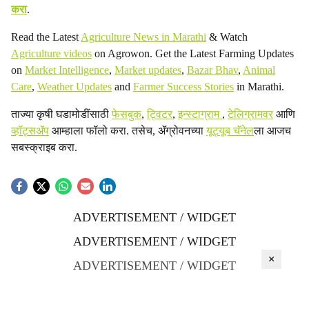
करा
.
Read the Latest
Agriculture News in Marathi
& Watch
Agriculture videos
on Agrowon. Get the Latest Farming Updates
on
Market Intelligence
,
Market updates
,
Bazar Bhav
,
Animal
Care
,
Weather Updates
and
Farmer Success Stories
in Marathi.
ताज्या कृषी घडामोडींसाठी
फेसबुक
,
ट्विटर
,
इन्स्टाग्राम
,
टेलिग्रामवर
आणि
व्हॉट्सॲप
आम्हाला फॉलो करा. तसेच, ॲग्रोवनच्या
यूट्यूब चॅनेल
ला आजच
सबस्क्राइब करा.
ADVERTISEMENT / WIDGET
ADVERTISEMENT / WIDGET
×
ADVERTISEMENT / WIDGET