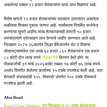
असलेल्या तब्बल ९२ हजार शेतकऱ्यांना याचा लाभ मिळणार आहे.
विशेष म्हणजे ९२ हजार शेतकऱ्यांच्या सातबारा उताऱ्यावर असलेला
थकीतचा शिक्का पुसला जाणार आहे. यासोबतच नियमित कर्जफेड
करणाऱ्या सुमारे अडीच लाख शेतकऱ्यांनाही हेक्टरी ५० हजार
रुपयांप्रमाणे प्रोत्साहन लाभ देण्याचे जाहीर करण्यात आले आहे.
जिल्ह्यात २०२५-२६अंतर्गत जिल्हा बँकेअंतर्गत थेट व विकास
सोसायट्यांमार्फत एक लाख ६४ हजार ८६५ शेतकऱ्यांना एक हजार
८० कोटी दोन लाख रुपये
पीककर्जाचे
वितरण केले होते. या
पीककर्जाची ३१ मार्च २०२६अखेर तब्बल १७ कोटी ७६ लाख रुपये
अर्थात वितरीत केलेल्या कर्जाच्या ९५ टक्के परतफेड केली आहे. यात
शेतकरी सभासदांची १५५ ‘विकासो’अंतर्गत १०० टक्के पीककर्ज
परतफेड झाली आहे.
Also Read
Farm Loan Waiver: पुणे जिल्ह्यात ३.१५ लाख शेतकऱ्यांना