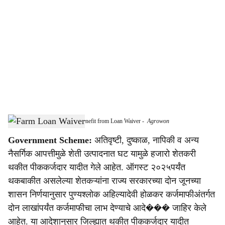
o
c
i
a
l
s
92,000 Farmers in Jalgaon to Benefit from Loan Waiver
-
Agrowon
h
Government Scheme:
अतिवृष्टी, दुष्काळ, नापिकी व अन्य
a
नैसर्गिक आपत्तीमुळे शेती उत्पादनात घट यामुळे हजारो शेतकरी
r
थकीत पीककर्जदार यादीत गेले आहेत. ऑगस्ट २०२५पर्यंत
थकबाकीत असलेल्या शेतकऱ्यांना राज्य सरकारच्या दोन जूनच्या
e
शासन निर्णयानुसार पुण्यश्लोक अहिल्यादेवी होळकर कर्जमाफीअंतर्गत
दोन लाखांपर्यंत कर्जमाफीचा लाभ देण्याचे आदे��� जाहिर केले
आहेत. या आदेशानुसार जिल्ह्यात थकीत पीककर्जदार यादीत