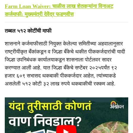
Farm Loan Waiver: चाळीस लाख शेतकऱ्यांना विनाअट
कर्जमाफी: मुख्यमंत्री देवेंद्र फडणवीस
तब्बल ५१२ कोटींची माफी
शासनाने कर्जमाफीसाठी नियुक्त केलेल्या समितीच्या अहवालानुसार
राष्ट्रीयीकृत बँकांकडून व जिल्हा बँकेचे थकीत पीककर्जदारांची यादी
जिल्हा उपनिबंधक कार्यालयाकडून शासनाला पोर्टलवर सादर
करण्यात आली आहे. यात जिल्हा बँकेचे सप्टेंबर २०२५पर्यंत ९२
हजार ६०९ सभासद थकबाकी पीककर्जदार आहेत, त्यांच्याकडे
असलेली ५१२ कोटी ३२ लाख रुपये थकबाकीची रक्कम आहे.