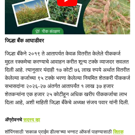
जिल्हा बँक आघाडीवर
जिल्हा बँकेने २०१९ ते आतापर्यत केवळ वितरीत केलेले पीककर्ज
मुद्दल रक्कमेचा करण्याचे आवाहन करीत शून्य टक्के व्याजदर सवलत
दिली आहे. त्यानुसार यंदाही १७ कोटी ७६ लाख रुपये अर्थात वितरीत
केलेल्या कर्जाच्या ९५ टक्के भरणा केलेल्या नियमित शेतकरी पीककर्ज
सभासदांना २०२६-२७ अंतर्गत आतापर्यंत १ लाख ३७ हजार
शेतकऱ्यांना एक हजार २५ कोटीहून अधिक खरीप पीककर्जाचा लाभ
दिला आहे, अशी माहिती जिल्हा बँकेचे अध्यक्ष संजय पवार यांनी दिली.
ॲग्रोवनचे
सदस्य व्हा
शॉपिंगसाठी 'सकाळ प्राईम डील्स'च्या भन्नाट ऑफर्स पाहण्यासाठी
क्लिक