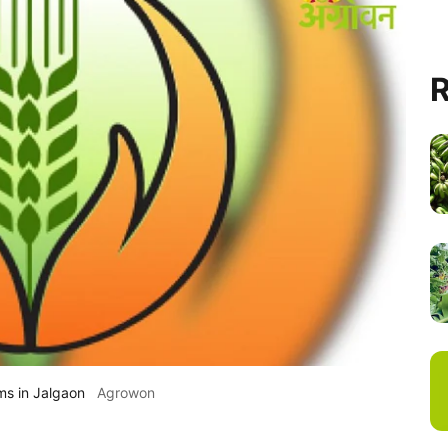
R
ms in Jalgaon
Agrowon