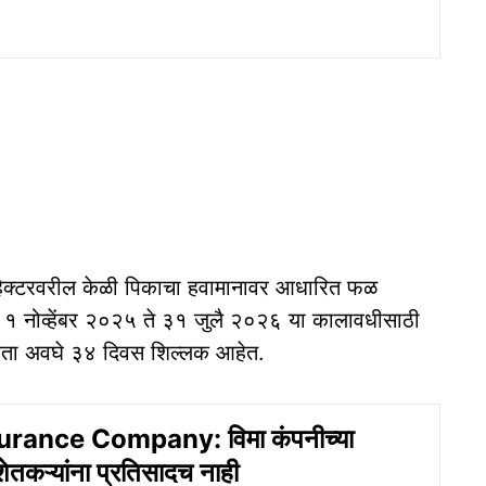
 हेक्टरवरील केळी पिकाचा हवामानावर आधारित फळ
त १ नोव्हेंबर २०२५ ते ३१ जुलै २०२६ या कालावधीसाठी
 आता अवघे ३४ दिवस शिल्लक आहेत.
rance Company: विमा कंपनीच्या
शेतकऱ्यांना प्रतिसादच नाही