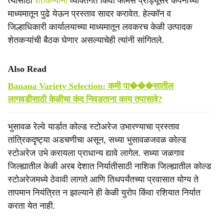
त्यासाठी
शेतकऱ्यांनी
व्यक्तिगत किंवा फार्मर्स प्रोड्यूसर कंपनीच्या
माध्यमातून पुढे येऊन प्रस्ताव सादर करावेत. हेल्कॉन व
जिल्हाधिकारी कार्यालयाच्या माध्यमातून लवकरच केळी उत्पादक
शेतकऱ्यांची बैठक घेणार असल्याचेही त्यांनी सांगितले.
Also Read
Banana Variety Selection: कमी पा���सातील
लागवडीसाठी केळीचा कंद निवडताना काय तपासावे?
भुसावळ रेल्वे यार्डात कोल्ड स्टोअरेज उभारण्याचा प्रस्ताव
तांत्रिकदृष्ट्या अडचणीचा असून, सध्या भुसावळजवळ कोल्ड
स्टोअरेज उभे करायला प्राधान्य द्यावे लागेल. सध्या जळगाव
जिल्ह्यातील केळी अरब देशात निर्यातीसाठी नाशिक जिल्ह्यातील कोल्ड
स्टोअरेजमध्ये ठेवावी लागते आणि तिथपर्यंतच्या प्रवासात योग्य ते
तापमान नियंत्रित न झाल्याने ही केळी युरोप किंवा रशियात निर्यात
करता येत नाही.