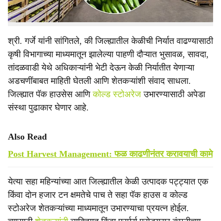
केंद्रीय पथकाच्या जळगाव दौऱ्याचे समन्वयक सतीश गर्जे यांनी दिली.
श्री. गर्जे यांनी सांगितले, की जिल्ह्यातील केळीची निर्यात वाढण्यासाठी
कृषी विभागाच्या माध्यमातून झालेल्या पाहणी दौऱ्यात भुसावळ, सावदा,
तांदळवाडी येथे अधिकाऱ्यांनी भेटी देऊन केळी निर्यातीत येणाऱ्या
अडचणींबाबत माहिती घेतली आणि शेतकऱ्यांशी संवाद साधला.
जिल्ह्यात पॅक हाउसेस आणि
कोल्ड स्टोअरेज
उभारण्यासाठी अपेडा
संस्था पुढाकार घेणार आहे.
Also Read
Post Harvest Management: फळ काढणीनंतर करावयाची कामे
येत्या सहा महिन्यांच्या आत जिल्ह्यातील केळी उत्पादक पट्ट्यात एक
किंवा दोन हजार टन क्षमतेचे पाच ते सहा पॅक हाउस व कोल्ड
स्टोअरेज शेतकऱ्यांच्या माध्यमातून उभारण्याचा प्रयत्न होईल.