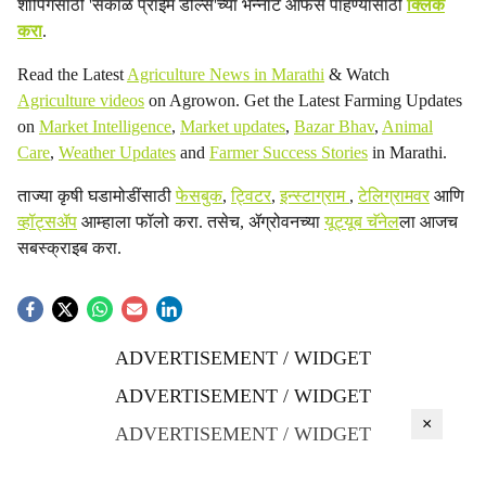
शॉपिंगसाठी 'सकाळ प्राईम डील्स'च्या भन्नाट ऑफर्स पाहण्यासाठी
क्लिक
करा
.
Read the Latest
Agriculture News in Marathi
& Watch
Agriculture videos
on Agrowon. Get the Latest Farming Updates
on
Market Intelligence
,
Market updates
,
Bazar Bhav
,
Animal
Care
,
Weather Updates
and
Farmer Success Stories
in Marathi.
ताज्या कृषी घडामोडींसाठी
फेसबुक
,
ट्विटर
,
इन्स्टाग्राम
,
टेलिग्रामवर
आणि
व्हॉट्सॲप
आम्हाला फॉलो करा. तसेच, ॲग्रोवनच्या
यूट्यूब चॅनेल
ला आजच
सबस्क्राइब करा.
ADVERTISEMENT / WIDGET
ADVERTISEMENT / WIDGET
×
ADVERTISEMENT / WIDGET