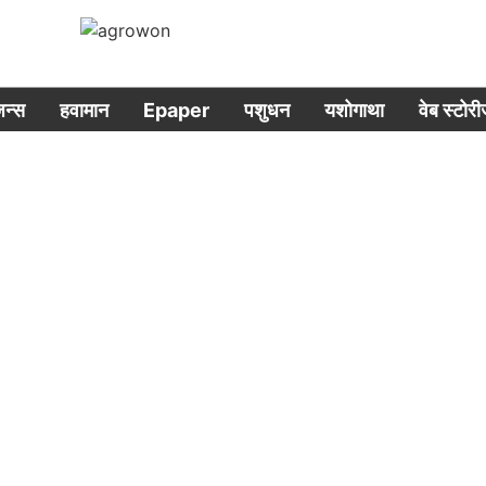
िजन्स
हवामान
Epaper
पशुधन
यशोगाथा
वेब स्टोर