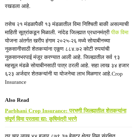
रखडला आहे.
तसेच २१ मंडळापैकी १३ मंडळातील विमा निश्‍चिती बाकी असल्याची
माहिती सूत्रांकडून मिळाली. नांदेड जिल्ह्यात प्रधानमंत्री
पीक विमा
योजना अंतर्गत खरीप हंगाम २०२५-२६ मध्ये सोयाबीनच्या
नुकसानीसाठी शेतकऱ्यांना एकूण ८८४.७२ कोटी रुपयांची
नुकसानभरपाई मंजूर करण्यात आली आहे. जिल्ह्यातील सर्व ९३
महसूल मंडळे सोयाबीनसाठी पात्र ठरली आहे. सहा लाख ३४ हजार
६२३ अर्जदार शेतकऱ्यांनी या योजनेचा लाभ मिळणार आहे.Crop
Insurance
Also Read
Parbhani Crop Insurance: परभणी जिल्ह्यातील शेतकऱ्यांना
संपूर्ण विमा परतावा द्या: कृषिमंत्री भरणे
तर चार लाख ४४ हजार ८७९.३७ हेक्टर क्षेत्र विमा संरक्षित