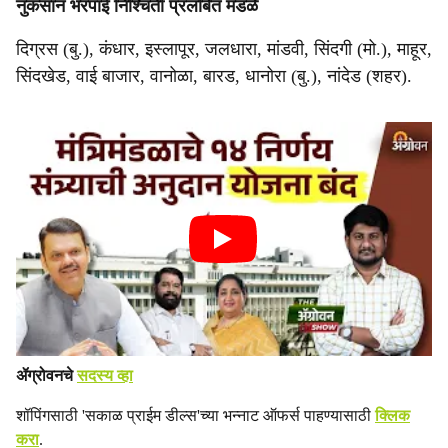
नुकसान भरपाई निश्चिती प्रलंबित मंडळे
दिग्रस (बु.), कंधार, इस्लापूर, जलधारा, मांडवी, सिंदगी (मो.), माहूर,
सिंदखेड, वाई बाजार, वानोळा, बारड, धानोरा (बु.), नांदेड (शहर).
ॲग्रोवनचे
सदस्य व्हा
शॉपिंगसाठी 'सकाळ प्राईम डील्स'च्या भन्नाट ऑफर्स पाहण्यासाठी
क्लिक
करा
.