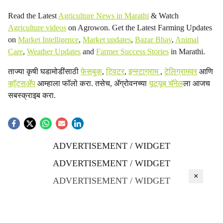
Read the Latest
Agriculture News in Marathi
& Watch
Agriculture videos
on Agrowon. Get the Latest Farming Updates
on
Market Intelligence
,
Market updates
,
Bazar Bhav
,
Animal
Care
,
Weather Updates
and
Farmer Success Stories
in Marathi.
ताज्या कृषी घडामोडींसाठी
फेसबुक
,
ट्विटर
,
इन्स्टाग्राम
,
टेलिग्रामवर
आणि
व्हॉट्सॲप
आम्हाला फॉलो करा. तसेच, ॲग्रोवनच्या
यूट्यूब चॅनेल
ला आजच
सबस्क्राइब करा.
ADVERTISEMENT / WIDGET
ADVERTISEMENT / WIDGET
×
ADVERTISEMENT / WIDGET