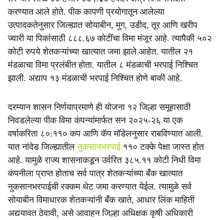
करण्यात आले होते. पीक कापणी प्रयोगातून आलेल्या
उत्पादकतेनुसार जिल्ह्यात सोयाबीन, मुग, उडीद, तूर आणि खरीप
ज्वारी या पिकांसाठी ८८८.६७ कोटींचा विमा मंजूर आहे. त्यापैकी ५०२
कोटी रुपये शेतकऱ्यांच्या खात्यात जमा झाले आहेत. यातील २१
मंडळाचा विमा प्रलंबीत होता. यातील ८ मंडळाची भरपाई निश्‍चित
झाली. अद्याप १३ मंडळाची भरपाई निश्‍चित होणे बाकी आहे.
दरम्यान शासन निर्णयाप्रमाणे ही योजना १२ जिल्हा समूहासाठी
निवडलेल्या पीक विमा कंपन्यांमार्फत सन २०२५-२६ या एक
वर्षाकरिता ८०:११० कप आणि कॅप मॉडेलनुसार राबविण्यात आली.
यात नांदेड जिल्ह्यातील
नुकसानभरपाई
११० टक्के पेक्षा जास्त होत
आहे. यामुळे राज्य शासनाकडून उर्वरित ३८५.११ कोटी निधी विमा
कंपनीला प्राप्त होताच सर्व पात्र शेतकऱ्यांच्या बँक खात्यात
नुकसानभरपाईची रक्कम थेट जमा करण्यात येईल. त्यामुळे सर्व
सोयाबीन विमाधारक शेतकऱ्यांनी बँक खाते, आधार लिंक माहिती
अद्ययावत ठेवावी, असे आवाहन जिल्हा अधिक्षक कृषी अधिकारी