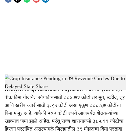
S
o
c
i
a
l
s
Crop Insurance Pending in 39 Revenue Circles Due to Delayed State Share
-
Agrowon
h
Delayed Crop Insurance Payment:
नांदेडला प्रधानमंत्री
a
पीक विमा योजनेत सोयाबीनसाठी ८८४.७२ कोटी तर मुग, उडीद, तूर
r
आणि खरीप ज्वारीसाठी ३.९५ कोटी असा एकूण ८८८.६७ कोटींचा
विमा मंजूर आहे. यापैकी ५०२ कोटी रुपये आजपर्यंत शेतकऱ्यांच्या
e
खात्यात जमा झाले आहेत. परंतु राज्य शासनाकडे ३८५.११ कोटींचा
हिस्सा प्रलंबित असल्यामुळे जिल्ह्यातील ३९ मंडळाचा विमा परतावा