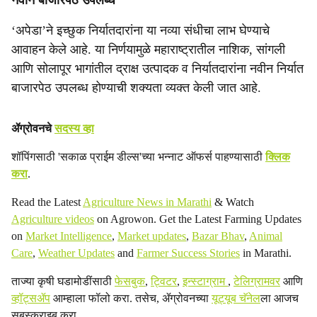
नवीन बाजारपेठ उपलब्ध
‘अपेडा’ने इच्छुक निर्यातदारांना या नव्या संधीचा लाभ घेण्याचे
आवाहन केले आहे. या निर्णयामुळे महाराष्ट्रातील नाशिक, सांगली
आणि सोलापूर भागांतील द्राक्ष उत्पादक व निर्यातदारांना नवीन निर्यात
बाजारपेठ उपलब्ध होण्याची शक्यता व्यक्त केली जात आहे.
ॲग्रोवनचे
सदस्य व्हा
शॉपिंगसाठी 'सकाळ प्राईम डील्स'च्या भन्नाट ऑफर्स पाहण्यासाठी
क्लिक
करा
.
Read the Latest
Agriculture News in Marathi
& Watch
Agriculture videos
on Agrowon. Get the Latest Farming Updates
on
Market Intelligence
,
Market updates
,
Bazar Bhav
,
Animal
Care
,
Weather Updates
and
Farmer Success Stories
in Marathi.
ताज्या कृषी घडामोडींसाठी
फेसबुक
,
ट्विटर
,
इन्स्टाग्राम
,
टेलिग्रामवर
आणि
व्हॉट्सॲप
आम्हाला फॉलो करा. तसेच, ॲग्रोवनच्या
यूट्यूब चॅनेल
ला आजच
सबस्क्राइब करा.