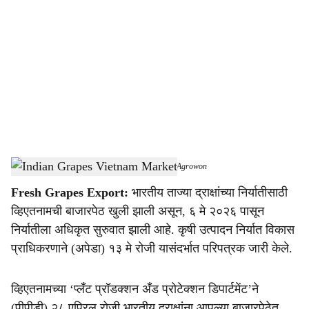
o
c
i
a
l
s
Vietnam Opens Market for Indian Fresh Grapes
-
Agrowon
h
Fresh Grapes Export:
भारतीय ताज्या द्राक्षांच्या निर्यातीसाठी
a
व्हिएतनामची बाजारपेठ खुली झाली असून, ६ मे २०२६ पासून
r
निर्यातीला अधिकृत सुरुवात झाली आहे. कृषी उत्पादन निर्यात विकास
प्राधिकरणाने (अपेडा) १३ मे रोजी यासंदर्भात परिपत्रक जारी केले.
e
व्हिएतनामच्या ‘प्लँट प्रॉडक्शन अँड प्रोटेक्शन डिपार्टमेंट’ने
(पीपीडी) २८ एप्रिल रोजी भारतीय द्राक्षांना आपल्या बाजारपेठेत