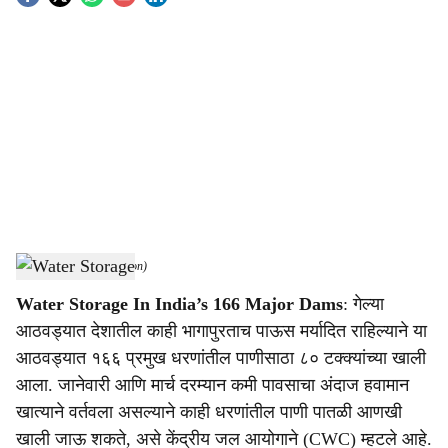
S
o
c
i
a
l
s
Water Storage
-
(Agrowon)
h
Water Storage In India’s 166 Major Dams
: गेल्या
a
आठवड्यात देशातील काही भागापुरताच पाऊस मर्यादित राहिल्याने या
r
आठवड्यात १६६ प्रमुख धरणांतील पाणीसाठा ८० टक्क्यांच्या खाली
आला. जानेवारी आणि मार्च दरम्यान कमी पावसाचा अंदाज हवामान
e
खात्याने वर्तवला असल्याने काही धरणांतील पाणी पातळी आणखी
खाली जाऊ शकते, असे केंद्रीय जल आयोगाने (CWC) म्हटले आहे.