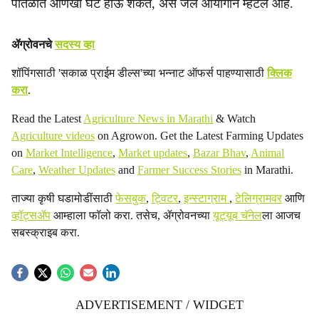
पातळीत आणखी घट होऊ शकते, असे जल आयोगाने म्हटले आहे.
ॲग्रोवनचे
सदस्य व्हा
शॉपिंगसाठी 'सकाळ प्राईम डील्स'च्या भन्नाट ऑफर्स पाहण्यासाठी
क्लिक
करा
.
Read the Latest
Agriculture News in Marathi
& Watch
Agriculture videos
on Agrowon. Get the Latest Farming Updates
on
Market Intelligence
,
Market updates
,
Bazar Bhav
,
Animal
Care
,
Weather Updates
and
Farmer Success Stories
in Marathi.
ताज्या कृषी घडामोडींसाठी
फेसबुक
,
ट्विटर
,
इन्स्टाग्राम
,
टेलिग्रामवर
आणि
व्हॉट्सॲप
आम्हाला फॉलो करा. तसेच, ॲग्रोवनच्या
यूट्यूब चॅनेल
ला आजच
सबस्क्राइब करा.
ADVERTISEMENT / WIDGET