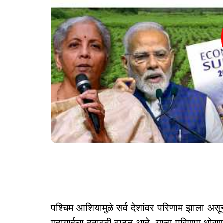
पश्चिम आशियामुळे सर्व देशांवर परिणाम झाला अ
महागाईचा दबावही वाढत आहे. याचा परिणाम धोरणां