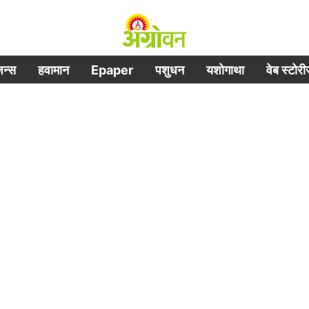
िजन्स
हवामान
Epaper
पशुधन
यशोगाथा
वेब स्टोर