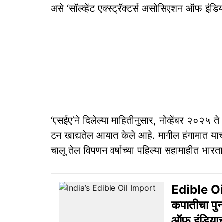
असे ‘सॉल्व्हेंट एक्स्ट्रॅक्टर्स असोसिएशन ऑफ इंडि
‘एसईए’ने दिलेल्या माहितीनुसार, नोव्हेंबर २०२५
टन खाद्यतेल आयात केले आहे. मागील हंगामात 
चालू तेल विपणन वर्षाच्या पहिल्या सहामाहीत भ
Edible Oi
कपातीचा पुन
ऑफ इंडियाच