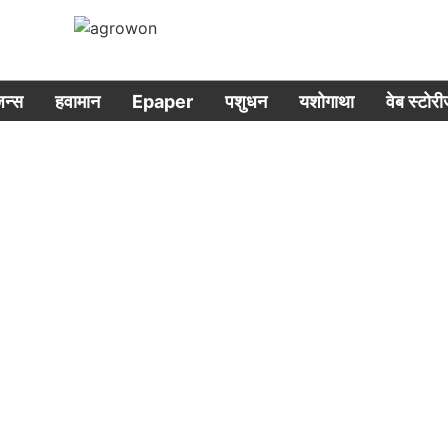
िजन्स
हवामान
Epaper
पशुधन
यशोगाथा
वेब स्टोर