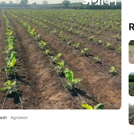
R
desh
Agrowon