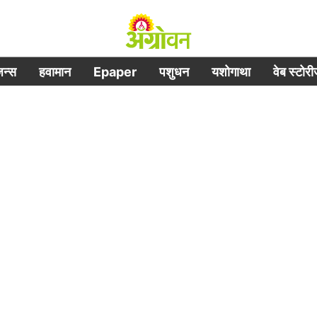
िजन्स
हवामान
Epaper
पशुधन
यशोगाथा
वेब स्टोर