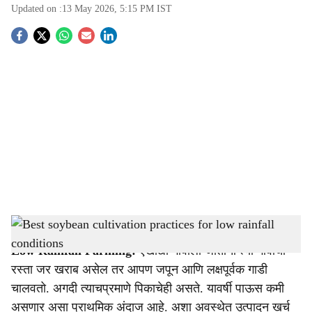
Updated on :
13 May 2026, 5:15 PM
IST
S
o
c
i
a
l
s
Best soybean cultivation practices for low rainfall conditions
-
Agrowon
h
Low Rainfall Farming:
एखाद्या गावाला जाताना त्या गावाचा
a
रस्ता जर खराब असेल तर आपण जपून आणि लक्षपूर्वक गाडी
r
चालवतो. अगदी त्याचप्रमाणे पिकाचेही असते. यावर्षी पाऊस कमी
असणार असा प्राथमिक अंदाज आहे. अशा अवस्थेत उत्पादन खर्च