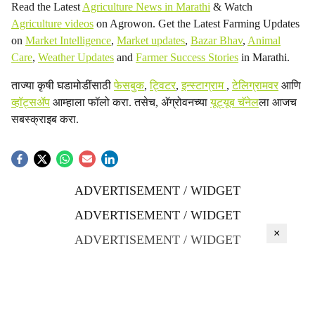
Read the Latest
Agriculture News in Marathi
& Watch
Agriculture videos
on Agrowon. Get the Latest Farming Updates
on
Market Intelligence
,
Market updates
,
Bazar Bhav
,
Animal
Care
,
Weather Updates
and
Farmer Success Stories
in Marathi.
ताज्या कृषी घडामोडींसाठी
फेसबुक
,
ट्विटर
,
इन्स्टाग्राम
,
टेलिग्रामवर
आणि
व्हॉट्सॲप
आम्हाला फॉलो करा. तसेच, ॲग्रोवनच्या
यूट्यूब चॅनेल
ला आजच
सबस्क्राइब करा.
ADVERTISEMENT / WIDGET
ADVERTISEMENT / WIDGET
×
ADVERTISEMENT / WIDGET