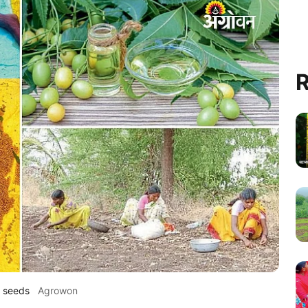
R
 seeds
Agrowon