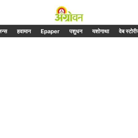
िजन्स
हवामान
Epaper
पशुधन
यशोगाथा
वेब स्टोर