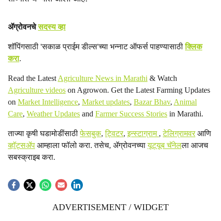
ॲग्रोवनचे
सदस्य व्हा
शॉपिंगसाठी 'सकाळ प्राईम डील्स'च्या भन्नाट ऑफर्स पाहण्यासाठी
क्लिक
करा
.
Read the Latest
Agriculture News in Marathi
& Watch
Agriculture videos
on Agrowon. Get the Latest Farming Updates
on
Market Intelligence
,
Market updates
,
Bazar Bhav
,
Animal
Care
,
Weather Updates
and
Farmer Success Stories
in Marathi.
ताज्या कृषी घडामोडींसाठी
फेसबुक
,
ट्विटर
,
इन्स्टाग्राम
,
टेलिग्रामवर
आणि
व्हॉट्सॲप
आम्हाला फॉलो करा. तसेच, ॲग्रोवनच्या
यूट्यूब चॅनेल
ला आजच
सबस्क्राइब करा.
ADVERTISEMENT / WIDGET