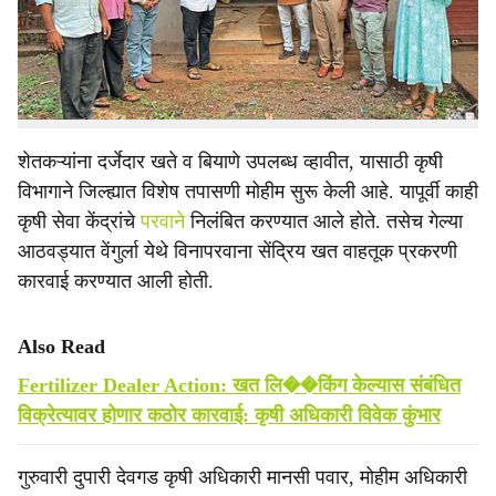
१०० पोती जप्त केली. जप्त खताची किंमत ५७ हजार ५०० रुपये
e
असून या प्रकरणी दोघांविरुद्ध देवगड पोलिस ठाण्यात गुन्हा दाखल
करण्यात आला आहे. आठवडाभरातील ही भरारी पथकाची दुसरी
कारवाई आहे.
शेतकऱ्यांना दर्जेदार खते व बियाणे उपलब्ध व्हावीत, यासाठी कृषी
विभागाने जिल्ह्यात विशेष तपासणी मोहीम सुरू केली आहे. यापूर्वी काही
कृषी सेवा केंद्रांचे
परवाने
निलंबित करण्यात आले होते. तसेच गेल्या
आठवड्यात वेंगुर्ला येथे विनापरवाना सेंद्रिय खत वाहतूक प्रकरणी
कारवाई करण्यात आली होती.
Also Read
Fertilizer Dealer Action: खत लि��किंग केल्यास संबंधित
विक्रेत्यावर होणार कठोर कारवाई: कृषी अधिकारी विवेक कुंभार
गुरुवारी दुपारी देवगड कृषी अधिकारी मानसी पवार, मोहीम अधिकारी