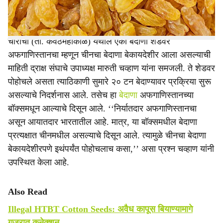
औषध प्रशासनाने जाणीवपूर्वक दुर्लक्ष शेतकरी संतप्त झाले आहेत.
चोरोची (ता. कवठेमहांकाळ) येथील एका बेदाणा शेडवर
अफगाणिस्तानचा म्हणून चीनचा बेदाणा बेकायदेशीर आला असल्याची
माहिती द्राक्ष संघाचे उपाध्यक्ष मारुती चव्हाण यांना समजली. ते शेडवर
पोहोचले असता त्याठिकाणी सुमारे २० टन बेदाण्यावर प्रक्रिया सुरू
असल्याचे निदर्शनास आले. तसेच हा
बेदाणा
अफगाणिस्तानच्या
बॉक्समधून आल्याचे दिसून आले. ‘‘निर्यातदार अफगाणिस्तानचा
असून आयातदार भारतातील आहे. मात्र, या बॉक्समधील बेदाणा
प्रत्यक्षात चीनमधील असल्याचे दिसून आले. त्यामुळे चीनचा बेदाणा
बेकायदेशीरपणे इथंपर्यंत पोहोचलाच कसा,’’ असा प्रश्न चव्हाण यांनी
उपस्थित केला आहे.
Also Read
Illegal HTBT Cotton Seeds: अवैध कापूस बियाण्यामागे
गुजरात कनेक्शन