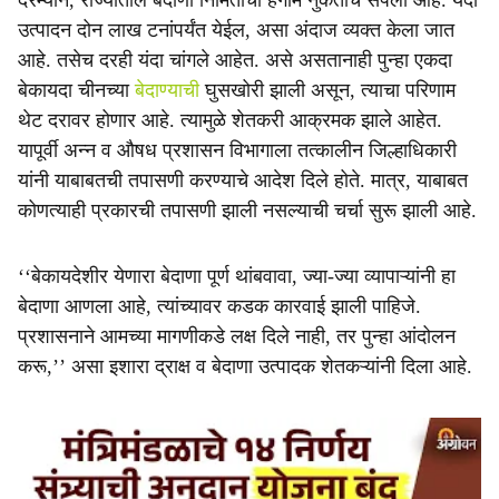
दरम्यान, राज्यातील बेदाणा निर्मितीचा हंगाम नुकताच संपला आहे. यंदा
उत्पादन दोन लाख टनांपर्यंत येईल, असा अंदाज व्यक्त केला जात
आहे. तसेच दरही यंदा चांगले आहेत. असे असतानाही पुन्हा एकदा
बेकायदा चीनच्या
बेदाण्याची
घुसखोरी झाली असून, त्याचा परिणाम
थेट दरावर होणार आहे. त्यामुळे शेतकरी आक्रमक झाले आहेत.
यापूर्वी अन्न व औषध प्रशासन विभागाला तत्कालीन जिल्हाधिकारी
यांनी याबाबतची तपासणी करण्याचे आदेश दिले होते. मात्र, याबाबत
कोणत्याही प्रकारची तपासणी झाली नसल्याची चर्चा सुरू झाली आहे.
‘‘बेकायदेशीर येणारा बेदाणा पूर्ण थांबवावा, ज्या-ज्या व्यापाऱ्यांनी हा
बेदाणा आणला आहे, त्यांच्यावर कडक कारवाई झाली पाहिजे.
प्रशासनाने आमच्या मागणीकडे लक्ष दिले नाही, तर पुन्हा आंदोलन
करू,’’ असा इशारा द्राक्ष व बेदाणा उत्पादक शेतकऱ्यांनी दिला आहे.