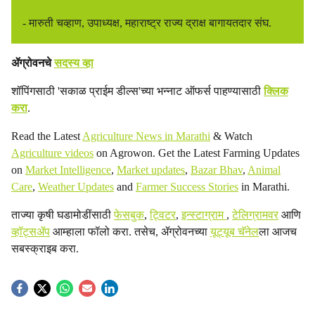
- मारुती चव्हाण, उपाध्यक्ष, महाराष्ट्र राज्य द्राक्ष बागायतदार संघ.
ॲग्रोवनचे
सदस्य व्हा
शॉपिंगसाठी 'सकाळ प्राईम डील्स'च्या भन्नाट ऑफर्स पाहण्यासाठी
क्लिक
करा
.
Read the Latest
Agriculture News in Marathi
& Watch
Agriculture videos
on Agrowon. Get the Latest Farming Updates
on
Market Intelligence
,
Market updates
,
Bazar Bhav
,
Animal
Care
,
Weather Updates
and
Farmer Success Stories
in Marathi.
ताज्या कृषी घडामोडींसाठी
फेसबुक
,
ट्विटर
,
इन्स्टाग्राम
,
टेलिग्रामवर
आणि
व्हॉट्सॲप
आम्हाला फॉलो करा. तसेच, ॲग्रोवनच्या
यूट्यूब चॅनेल
ला आजच
सबस्क्राइब करा.