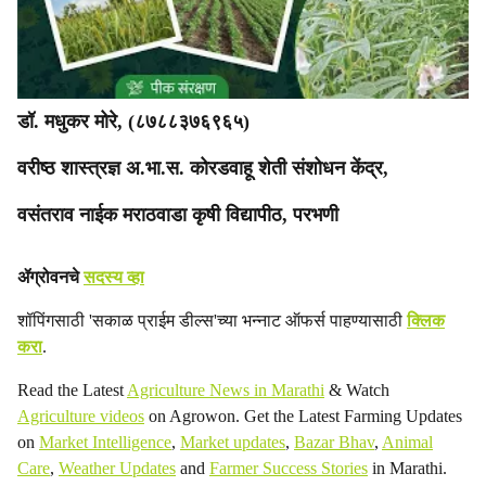
डॉ. मधुकर मोरे, (८७८८३७६९६५)
वरीष्ठ शास्त्रज्ञ अ.भा.स. कोरडवाहू शेती संशोधन केंद्र,
वसंतराव नाईक मराठवाडा कृषी विद्यापीठ, परभणी
ॲग्रोवनचे
सदस्य व्हा
शॉपिंगसाठी 'सकाळ प्राईम डील्स'च्या भन्नाट ऑफर्स पाहण्यासाठी
क्लिक
करा
.
Read the Latest
Agriculture News in Marathi
& Watch
Agriculture videos
on Agrowon. Get the Latest Farming Updates
on
Market Intelligence
,
Market updates
,
Bazar Bhav
,
Animal
Care
,
Weather Updates
and
Farmer Success Stories
in Marathi.