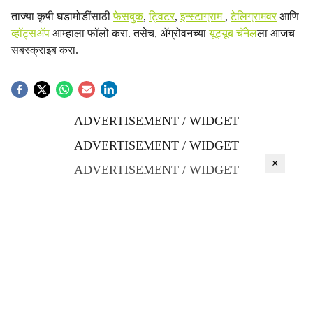
ताज्या कृषी घडामोडींसाठी
फेसबुक
,
ट्विटर
,
इन्स्टाग्राम
,
टेलिग्रामवर
आणि
व्हॉट्सॲप
आम्हाला फॉलो करा. तसेच, ॲग्रोवनच्या
यूट्यूब चॅनेल
ला आजच
सबस्क्राइब करा.
ADVERTISEMENT / WIDGET
ADVERTISEMENT / WIDGET
×
ADVERTISEMENT / WIDGET