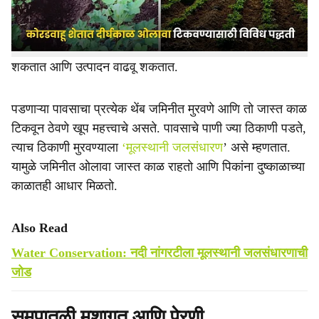
हवामान विभागाने दिला आहे. समपातळी मशागत आणि पेरणी, जैविक
बांध, मृत सरी, उभ्या पिकात सरी, रुंद वरंबा सरी पद्धत, बंदिस्त सरी
पद्धत वापरुन शेतकरी शेतामध्ये जास्त काळासाठी ओलावा टिकवू
शकतात आणि उत्पादन वाढवू शकतात.
पडणाऱ्या पावसाचा प्रत्येक थेंब जमिनीत मुरवणे आणि तो जास्त काळ
टिकवून ठेवणे खूप महत्त्वाचे असते. पावसाचे पाणी ज्या ठिकाणी पडते,
त्याच ठिकाणी मुरवण्याला
‘मूलस्थानी जलसंधारण
’ असे म्हणतात.
यामुळे जमिनीत ओलावा जास्त काळ राहतो आणि पिकांना दुष्काळाच्या
काळातही आधार मिळतो.
Also Read
Water Conservation: नदी नांगरटीला मूलस्थानी जलसंधारणाची
जोड
समपातळी मशागत आणि पेरणी