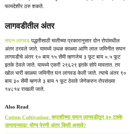
फायदेशीर ठरु शकते.
लागवडीतील अंतर
सघन लागवड
पद्धतीसाठी मातीच्या प्रकारानुसार दोन रोपांमधील
अंतर ठरवले जाते. यामध्ये उथळ काळ्या आणि लाल जमिनीत सघन
लागवडीचे अंतर ९० बाय १५ सेंमी म्हणजेच ३ फूट बाय ०.५ फूट
इतके ठेवले जाते. यामध्ये एकरी २९६२९ इतके सोपे मावतात. तर
खोल भारी काळ्या जमिनीत घन लागवड केली जाते. त्याचे अंतर ९०
बाय ३० सेंमी म्हणजे ३ बाय १ फूट ठेवावे जेणेकरुन रोपसंख्या
१४८१४ राखली जाते.
Also Read
Cotton Cultivation: कपाशीच्या सघन लागवडीतून ३० टक्के
उत्पादनवाढ! योग्य पेरणी अंतर किती असावे?