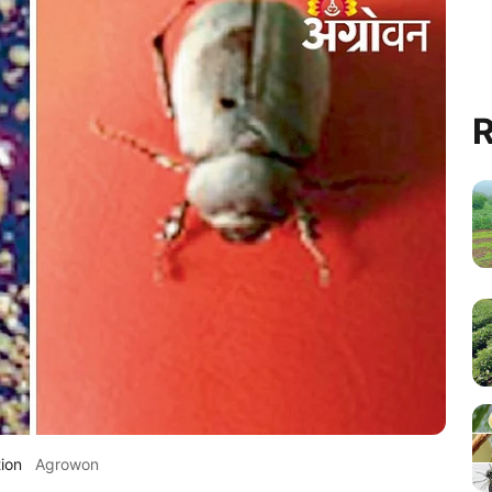
R
ion
Agrowon