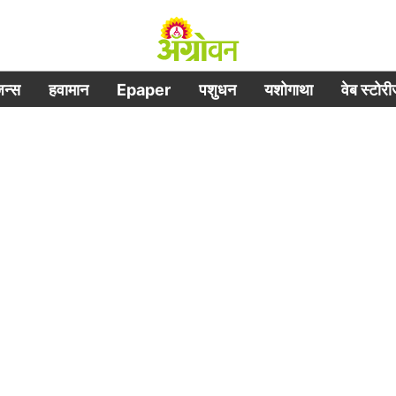
िजन्स
हवामान
Epaper
पशुधन
यशोगाथा
वेब स्टोर