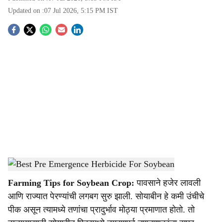
Updated on :
07 Jul 2026, 5:15 PM
IST
S
o
c
i
a
l
s
Best Pre Emergence Herbicide For Soybean
-
Agrowon
h
Farming Tips for Soybean Crop:
पावसाने हजेर लावली
a
आणि राज्यात पेरण्यांची लगबग सुरु झाली. सोयाबीन हे कमी उंचीचे
r
पीक असून त्यामध्ये तणांचा प्रादुर्भाव मोठ्या प्रमाणात होतो. तो