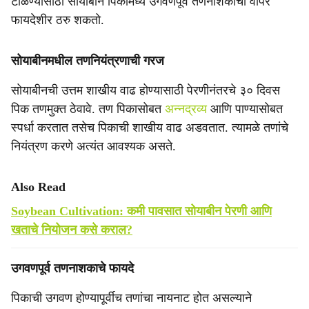
टाळण्यासाठी सोयाबीन पिकामध्ये उगवणपूर्व तणनाशकांचा वापर
e
फायदेशीर ठरु शकतो.
सोयाबीनमधील तणनियंत्रणाची गरज
सोयाबीनची उत्तम शाखीय वाढ होण्यासाठी पेरणीनंतरचे ३० दिवस
पिक तणमुक्त ठेवावे. तण पिकासोबत
अन्नद्रव्य
आणि पाण्यासोबत
स्पर्धा करतात तसेच पिकाची शाखीय वाढ अडवतात. त्यामळे तणांचे
नियंत्रण करणे अत्यंत आवश्यक असते.
Also Read
Soybean Cultivation: कमी पावसात सोयाबीन पेरणी आणि
खताचे नियोजन कसे कराल?
उगवणपूर्व तणनाशकाचे फायदे
पिकाची उगवण होण्यापूर्वीच तणांचा नायनाट होत असल्याने