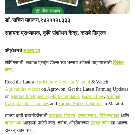
डॉ. सचिन महाजन,९४२११२८३३३
सहायक प्राध्यापक, कृषि संशोधन केंद्र, कसबे डिग्रज
ॲग्रोवनचे
सदस्य व्हा
शॉपिंगसाठी 'सकाळ प्राईम डील्स'च्या भन्नाट ऑफर्स पाहण्यासाठी
क्लिक
करा
.
Read the Latest
Agriculture News in Marathi
& Watch
Agriculture videos
on Agrowon. Get the Latest Farming Updates
on
Market Intelligence
,
Market updates
,
Bazar Bhav
,
Animal
Care
,
Weather Updates
and
Farmer Success Stories
in Marathi.
ताज्या कृषी घडामोडींसाठी
फेसबुक
,
ट्विटर
,
इन्स्टाग्राम
,
टेलिग्रामवर
आणि
व्हॉट्सॲप
आम्हाला फॉलो करा. तसेच, ॲग्रोवनच्या
यूट्यूब चॅनेल
ला आजच
सबस्क्राइब करा.