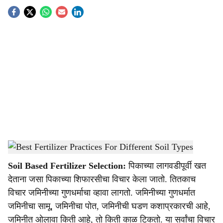
S
o
c
i
a
l
s
Best Fertilizer Practices For Different Soil Types
-
Agrowon
h
Soil Based Fertilizer Selection:
पिकाच्या लागवडीपूर्वी खत
a
देताना जसा पिकाच्या शिफारसीचा विचार केला जातो. तितकाच
r
विचार जमिनीच्या गुणधर्माचा व्हावा लागतो. जमिनीच्या गुणधर्मात
जमिनीचा सामू, जमिनीचा पोत, जमिनीची घडण कशाप्रकारची आहे,
e
जमिनीत ओलावा किती आहे, तो किती काळ टिकतो. या सर्वांचा विचार