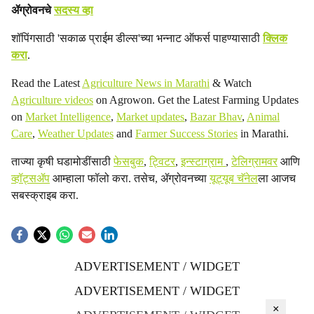
ॲग्रोवनचे
सदस्य व्हा
शॉपिंगसाठी 'सकाळ प्राईम डील्स'च्या भन्नाट ऑफर्स पाहण्यासाठी
क्लिक
करा
.
Read the Latest
Agriculture News in Marathi
& Watch
Agriculture videos
on Agrowon. Get the Latest Farming Updates
on
Market Intelligence
,
Market updates
,
Bazar Bhav
,
Animal
Care
,
Weather Updates
and
Farmer Success Stories
in Marathi.
ताज्या कृषी घडामोडींसाठी
फेसबुक
,
ट्विटर
,
इन्स्टाग्राम
,
टेलिग्रामवर
आणि
व्हॉट्सॲप
आम्हाला फॉलो करा. तसेच, ॲग्रोवनच्या
यूट्यूब चॅनेल
ला आजच
सबस्क्राइब करा.
ADVERTISEMENT / WIDGET
ADVERTISEMENT / WIDGET
×