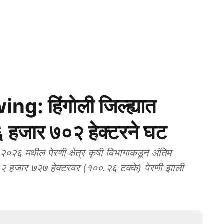
 हिंगोली जिल्ह्यात
त ६ हजार ७०२ हेक्टरने घट
 मधील पेरणी क्षेत्र कृषी विभागाकडून अंतिम
त १२ हजार ७२७ हेक्टरवर (१००.२६ टक्के) पेरणी झाली