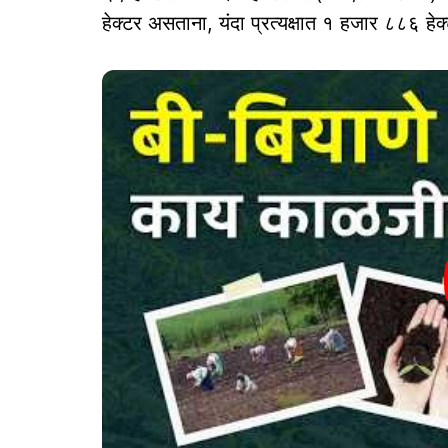
हेक्टर असताना, यंदा प्रत्यक्षात १ हजार ८८६ ह