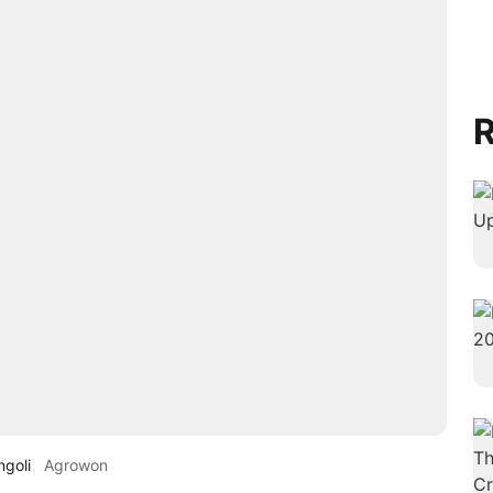
R
goli
Agrowon