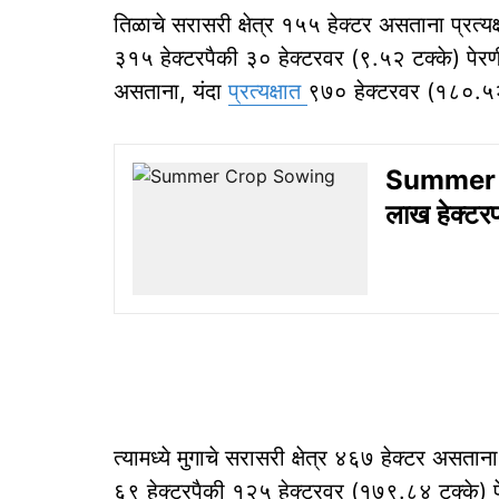
तिळाचे सरासरी क्षेत्र १५५ हेक्टर असताना प्रत्
३१५ हेक्टरपैकी ३० हेक्टरवर (९.५२ टक्के) पेरणी
असताना, यंदा
प्रत्यक्षात
९७० हेक्टरवर (१८०.५२
Summer Cro
लाख हेक्टरप
त्यामध्ये मुगाचे सरासरी क्षेत्र ४६७ हेक्टर असत
६९ हेक्टरपैकी १२५ हेक्टरवर (१७९.८४ टक्के) पे