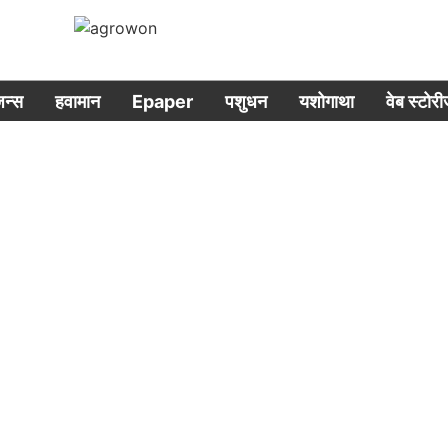
िजन्स
हवामान
Epaper
पशुधन
यशोगाथा
वेब स्टोर