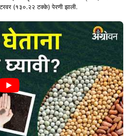
ेक्टरवर (१३०.२२ टक्के) पेरणी झाली.