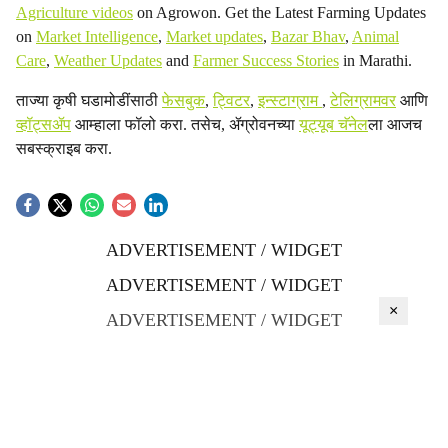
Agriculture videos
on Agrowon. Get the Latest Farming Updates
on
Market Intelligence
,
Market updates
,
Bazar Bhav
,
Animal
Care
,
Weather Updates
and
Farmer Success Stories
in Marathi.
ताज्या कृषी घडामोडींसाठी
फेसबुक
,
ट्विटर
,
इन्स्टाग्राम
,
टेलिग्रामवर
आणि
व्हॉट्सॲप
आम्हाला फॉलो करा. तसेच, ॲग्रोवनच्या
यूट्यूब चॅनेल
ला आजच
सबस्क्राइब करा.
ADVERTISEMENT / WIDGET
ADVERTISEMENT / WIDGET
×
ADVERTISEMENT / WIDGET