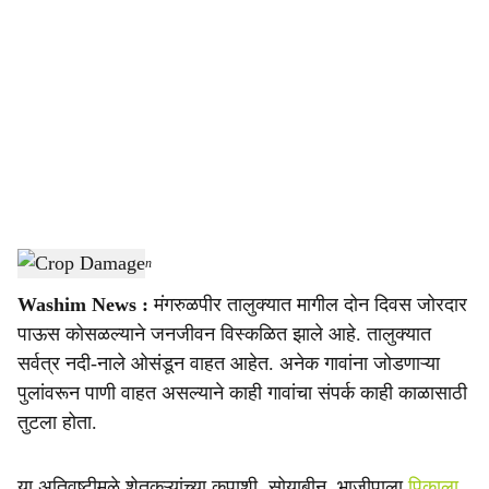
o
c
i
a
l
s
Crop Damage
-
Agrowon
h
Washim News :
मंगरुळपीर तालुक्यात मागील दोन दिवस जोरदार
a
पाऊस कोसळल्याने जनजीवन विस्कळित झाले आहे. तालुक्यात
r
सर्वत्र नदी-नाले ओसंडून वाहत आहेत. अनेक गावांना जोडणाऱ्या
पुलांवरून पाणी वाहत असल्याने काही गावांचा संपर्क काही काळासाठी
e
तुटला होता.
या अतिवृष्टीमुळे शेतकऱ्यांच्या कपाशी, सोयाबीन, भाजीपाला
पिकाला