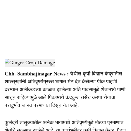
c
i
a
l
s
Ginger Crop Damage
-
Agrowon
h
Chh. Sambhajinagar News :
येथील कृषी विज्ञान केंद्रातील
a
शास्त्रज्ञांनी अतिवृष्टीग्रस्त भागात भेट देत केलेल्या पीक पाहणी
r
दरम्यान अलीकडच्या काळात झालेल्या अति पावसामुळे शेतामध्ये पाणी
साचून राहिल्यामुळे आले पिकामध्ये कंदकुज तसेच करपा रोगाचा
e
प्रादुर्भाव जास्त प्रमाणात दिसून येत आहे.
फुलंब्री तालुक्यातील अनेक भागामध्ये अतिवृष्टीमुळे मोठया प्रमाणात
शेतीचे नुकसान झालेले आहे. या पार्श्वभूमीवर कृषी विज्ञान केंद्र, पैठण