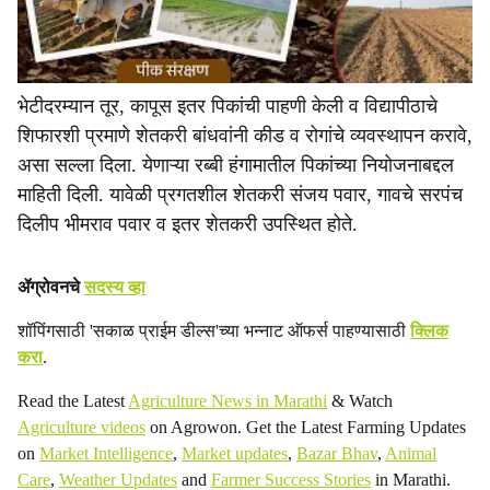
भेटीदरम्यान तूर, कापूस इतर पिकांची पाहणी केली व विद्यापीठाचे
शिफारशी प्रमाणे शेतकरी बांधवांनी कीड व रोगांचे व्यवस्थापन करावे,
असा सल्ला दिला. येणाऱ्या रब्बी हंगामातील पिकांच्या नियोजनाबद्दल
माहिती दिली. यावेळी प्रगतशील शेतकरी संजय पवार, गावचे सरपंच
दिलीप भीमराव पवार व इतर शेतकरी उपस्थित होते.
ॲग्रोवनचे
सदस्य व्हा
शॉपिंगसाठी 'सकाळ प्राईम डील्स'च्या भन्नाट ऑफर्स पाहण्यासाठी
क्लिक
करा
.
Read the Latest
Agriculture News in Marathi
& Watch
Agriculture videos
on Agrowon. Get the Latest Farming Updates
on
Market Intelligence
,
Market updates
,
Bazar Bhav
,
Animal
Care
,
Weather Updates
and
Farmer Success Stories
in Marathi.